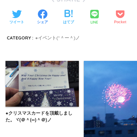
LINE
ツイート
シェア
はてブ
Pocket
CATEGORY :
●イベント(*＾ー＾)ノ
●クリスマスカードを頂戴しまし
た。ヾ(＠＾(∞)＾＠)ノ