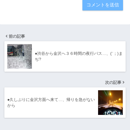
前の記事
●渋谷から金沢へ３６時間の夜行バス…、(¨；)ま
ぢ?
次の記事
●久しぶりに金沢方面へ来て…、帰りを急がない
から