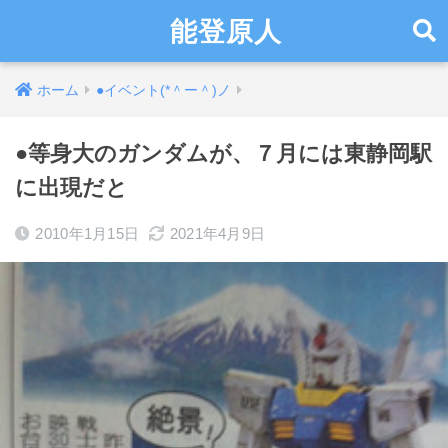
能登原人
ホーム
●イベント(*＾ー＾)ノ
●等身大のガンダムが、７月には東静岡駅
に出現だと
2010年1月15日
2021年4月9日