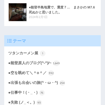
●能登半島地震で、震度７… まさかの M7.6
死ぬかと思いました。
2024年2月1日
テーマ
ツタンカーメン展
1
●能登原人のブログ(^-^)/~
1,649
●空を眺めて＼＾o＾／
392
●出張も出会いの旅(^・ω・^)
254
●仕事中！(・_・)
75
●失敗 (ノ_＜。)
93