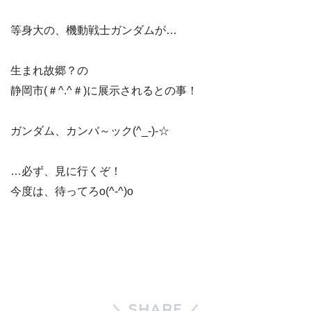
等身大の、機動戦士ガンダムが…
生まれ故郷？の
静岡市(＃^.^＃)に展示されるとの事！
ガンダム、カンバ～ック(^_-)-☆
…必ず、見に行くぞ！
今度は、待ってろo(^-^)o
SHARE