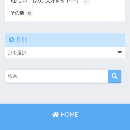
●新しい「もの」大好きっ（^ε^）
28
その他
12
月別
HOME