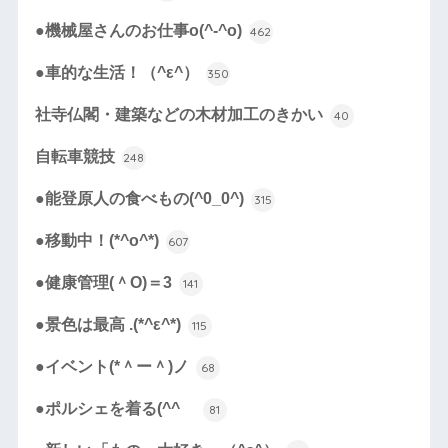
●機械屋さんのお仕事o(^-^o)
462
●車的な生活！（^ε^）
350
社寺仏閣・建築などの木材加工のきかい
40
自転車競技
248
●能登原人の食べもの(^0_0^)
315
●移動中！(*^o^*)
607
●健康管理(＾O)＝3
141
●景色は最高 .(*^ε^*)
115
●イベント(*＾ー＾)ノ
68
●ポルシェを着る(^^ゞ
81