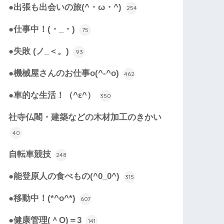
●出張も出会いの旅(^・ω・^)
254
●仕事中！(・_・)
75
●失敗 (ノ_＜。)
93
●機械屋さんのお仕事o(^-^o)
462
●車的な生活！（^ε^）
350
社寺仏閣・建築などの木材加工のきかい
40
自転車競技
248
●能登原人の食べもの(^0_0^)
315
●移動中！(*^o^*)
607
●健康管理(＾O)＝3
141