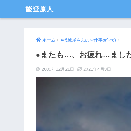
能登原人
ホーム
●機械屋さんのお仕事o(^-^o)
●またも…、お疲れ…ました｡09
2009年12月21日
2021年4月9日