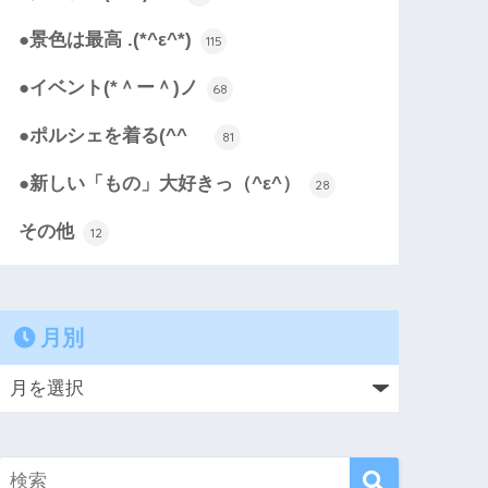
●景色は最高 .(*^ε^*)
115
●イベント(*＾ー＾)ノ
68
●ポルシェを着る(^^ゞ
81
●新しい「もの」大好きっ（^ε^）
28
その他
12
月別