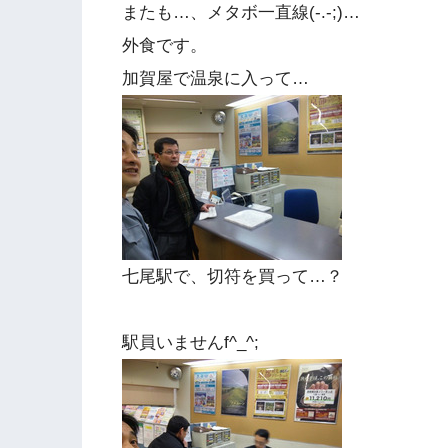
またも…、メタボ一直線(-.-;)…
外食です。
加賀屋で温泉に入って…
七尾駅で、切符を買って…？
駅員いませんf^_^;