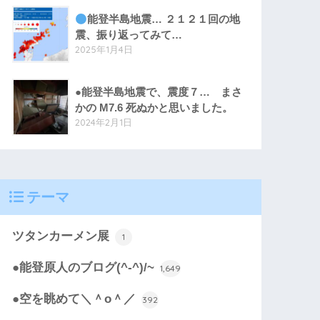
能登半島地震… ２１２１回の地
震、振り返ってみて…
2025年1月4日
●能登半島地震で、震度７… まさ
かの M7.6 死ぬかと思いました。
2024年2月1日
テーマ
ツタンカーメン展
1
●能登原人のブログ(^-^)/~
1,649
●空を眺めて＼＾o＾／
392