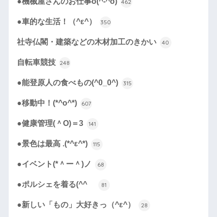
●機械屋さんのお仕事o(^-^o)
462
●車的な生活！（^ε^）
350
社寺仏閣・建築などの木材加工のきかい
40
自転車競技
248
●能登原人の食べもの(^0_0^)
315
●移動中！(*^o^*)
607
●健康管理(＾O)＝3
141
●景色は最高 .(*^ε^*)
115
●イベント(*＾ー＾)ノ
68
●ポルシェを着る(^^ゞ
81
●新しい「もの」大好きっ（^ε^）
28