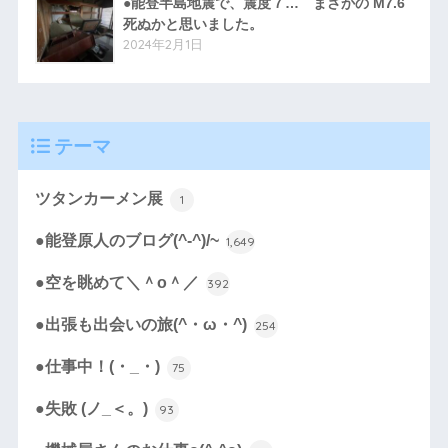
●能登半島地震で、震度７… まさかの M7.6
死ぬかと思いました。
2024年2月1日
テーマ
ツタンカーメン展
1
●能登原人のブログ(^-^)/~
1,649
●空を眺めて＼＾o＾／
392
●出張も出会いの旅(^・ω・^)
254
●仕事中！(・_・)
75
●失敗 (ノ_＜。)
93