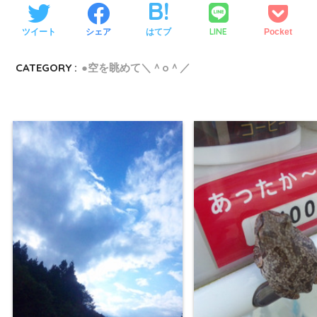
LINE
ツイート
シェア
はてブ
Pocket
CATEGORY :
●空を眺めて＼＾o＾／