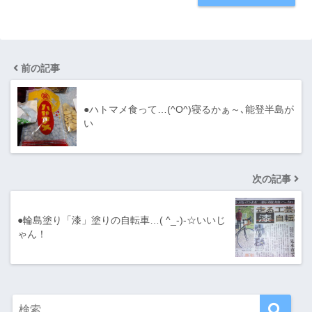
前の記事
●ハトマメ食って…(^O^)寝るかぁ～､能登半島が
い
次の記事
●輪島塗り「漆」塗りの自転車…( ^_-)-☆いいじ
ゃん！