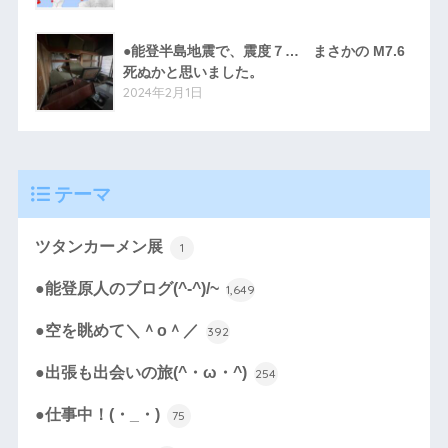
●能登半島地震で、震度７… まさかの M7.6
死ぬかと思いました。
2024年2月1日
テーマ
ツタンカーメン展
1
●能登原人のブログ(^-^)/~
1,649
●空を眺めて＼＾o＾／
392
●出張も出会いの旅(^・ω・^)
254
●仕事中！(・_・)
75