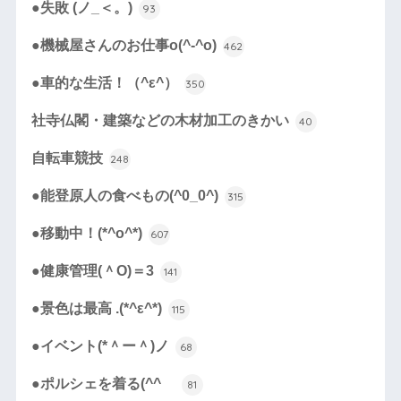
●失敗 (ノ_＜。)
93
●機械屋さんのお仕事o(^-^o)
462
●車的な生活！（^ε^）
350
社寺仏閣・建築などの木材加工のきかい
40
自転車競技
248
●能登原人の食べもの(^0_0^)
315
●移動中！(*^o^*)
607
●健康管理(＾O)＝3
141
●景色は最高 .(*^ε^*)
115
●イベント(*＾ー＾)ノ
68
●ポルシェを着る(^^ゞ
81