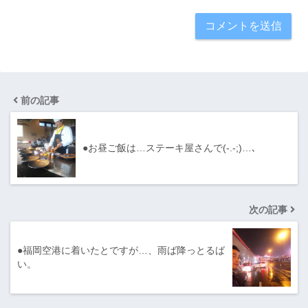
前の記事
●お昼ご飯は…ステーキ屋さんで(-.-;)…､
次の記事
●福岡空港に着いたとですが…、雨ば降っとるば
い。