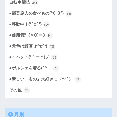
自転車競技
248
●能登原人の食べもの(^0_0^)
315
●移動中！(*^o^*)
607
●健康管理(＾O)＝3
141
●景色は最高 .(*^ε^*)
115
●イベント(*＾ー＾)ノ
68
●ポルシェを着る(^^ゞ
81
●新しい「もの」大好きっ（^ε^）
28
その他
12
月別