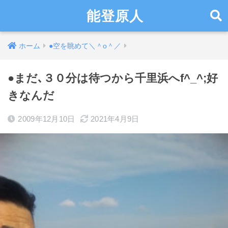
能登原人
ホーム
●空を眺めて＼＾o＾／
●まだ､３０分は待つから千里浜へf^_^;好
きなんだ
2009年12月10日
2021年4月9日