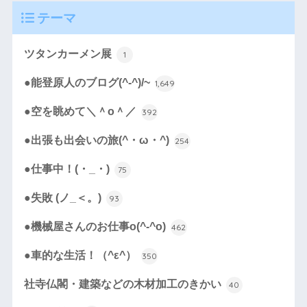
テーマ
ツタンカーメン展
1
●能登原人のブログ(^-^)/~
1,649
●空を眺めて＼＾o＾／
392
●出張も出会いの旅(^・ω・^)
254
●仕事中！(・_・)
75
●失敗 (ノ_＜。)
93
●機械屋さんのお仕事o(^-^o)
462
●車的な生活！（^ε^）
350
社寺仏閣・建築などの木材加工のきかい
40