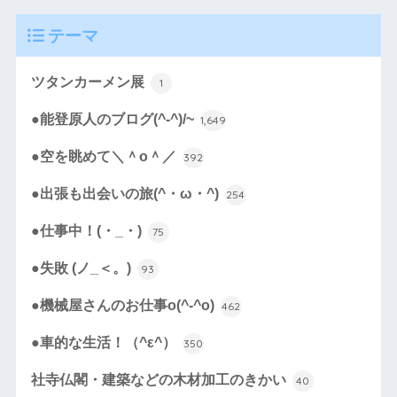
テーマ
ツタンカーメン展
1
●能登原人のブログ(^-^)/~
1,649
●空を眺めて＼＾o＾／
392
●出張も出会いの旅(^・ω・^)
254
●仕事中！(・_・)
75
●失敗 (ノ_＜。)
93
●機械屋さんのお仕事o(^-^o)
462
●車的な生活！（^ε^）
350
社寺仏閣・建築などの木材加工のきかい
40