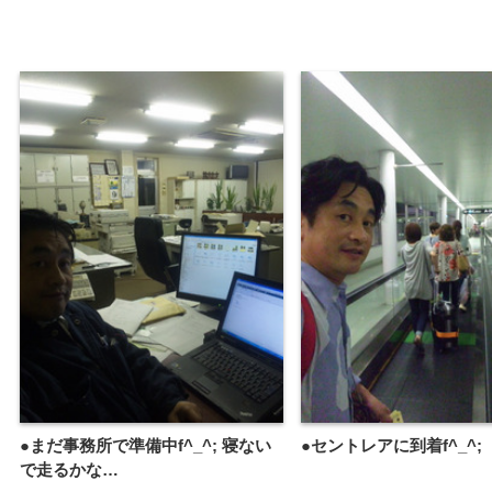
●まだ事務所で準備中f^_^; 寝ない
●セントレアに到着f^_^;
で走るかな…