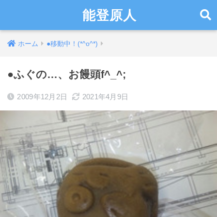
能登原人
ホーム
●移動中！(*^o^*)
●ふぐの…、お饅頭f^_^;
2009年12月2日
2021年4月9日