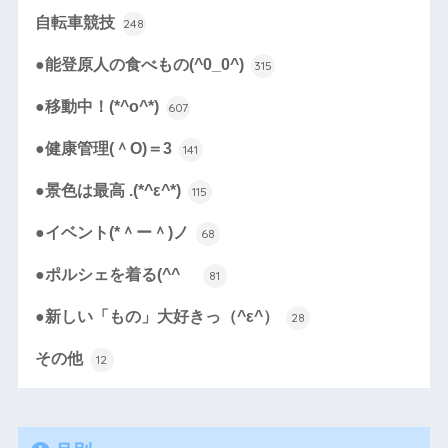
自転車競技
248
●能登原人の食べもの(^0_0^)
315
●移動中！(*^o^*)
607
●健康管理(＾O)＝3
141
●景色は最高 .(*^ε^*)
115
●イベント(*＾ー＾)ノ
68
●ポルシェを着る(^^ゞ
81
●新しい「もの」大好きっ（^ε^）
28
その他
12