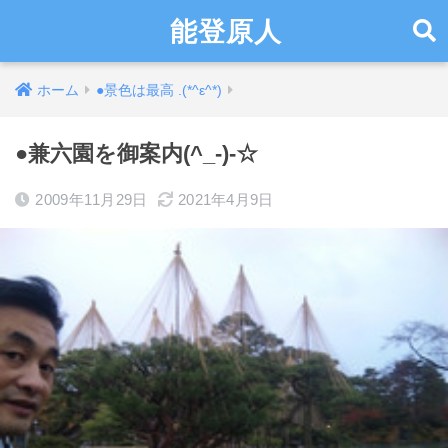
能登原人
ホーム
●景色は最高 .(*^ε^*)
●兼六園を御案内(^_-)-☆
2009年11月29日
2021年4月9日