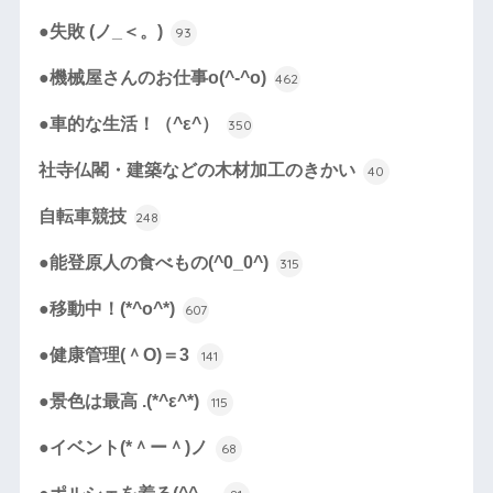
●失敗 (ノ_＜。)
93
●機械屋さんのお仕事o(^-^o)
462
●車的な生活！（^ε^）
350
社寺仏閣・建築などの木材加工のきかい
40
自転車競技
248
●能登原人の食べもの(^0_0^)
315
●移動中！(*^o^*)
607
●健康管理(＾O)＝3
141
●景色は最高 .(*^ε^*)
115
●イベント(*＾ー＾)ノ
68