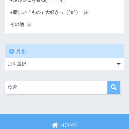
●ポルシェを着る(^^ゞ
81
●新しい「もの」大好きっ（^ε^）
28
その他
12
月別
HOME