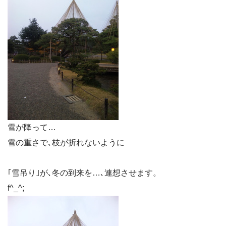
雪が降って…
雪の重さで､枝が折れないように
｢雪吊り｣が､冬の到来を…､連想させます。
f^_^;