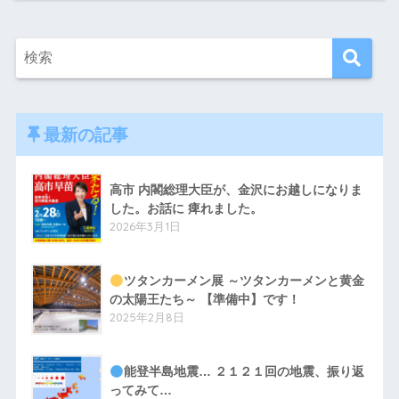
最新の記事
高市 内閣総理大臣が、金沢にお越しになりま
した。お話に 痺れました。
2026年3月1日
ツタンカーメン展 ～ツタンカーメンと黄金
の太陽王たち～ 【準備中】です！
2025年2月8日
能登半島地震… ２１２１回の地震、振り返
ってみて…