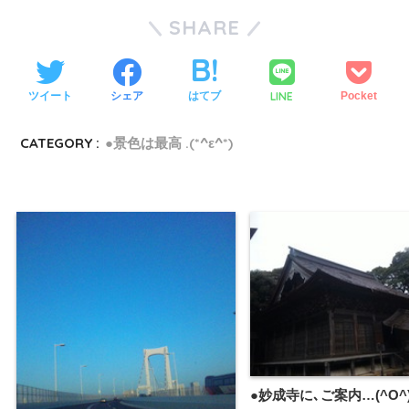
SHARE
LINE
ツイート
シェア
はてブ
Pocket
CATEGORY :
●景色は最高 .(*^ε^*)
●妙成寺に､ご案内…(^O^)