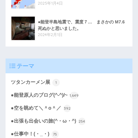
2025年1月4日
●能登半島地震で、震度７… まさかの M7.6
死ぬかと思いました。
2024年2月1日
テーマ
ツタンカーメン展
1
●能登原人のブログ(^-^)/~
1,649
●空を眺めて＼＾o＾／
392
●出張も出会いの旅(^・ω・^)
254
●仕事中！(・_・)
75