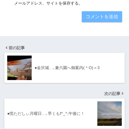
メールアドレス、サイトを保存する。
前の記事
●金沢城…､兼六園へ御案内(＾O)＝3
次の記事
●慌ただしぃ月曜日…､早くもf^_^;午後に！