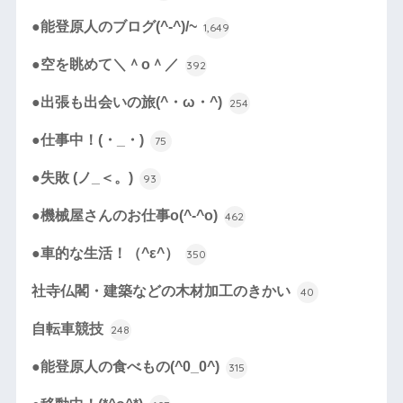
●能登原人のブログ(^-^)/~
1,649
●空を眺めて＼＾o＾／
392
●出張も出会いの旅(^・ω・^)
254
●仕事中！(・_・)
75
●失敗 (ノ_＜。)
93
●機械屋さんのお仕事o(^-^o)
462
●車的な生活！（^ε^）
350
社寺仏閣・建築などの木材加工のきかい
40
自転車競技
248
●能登原人の食べもの(^0_0^)
315