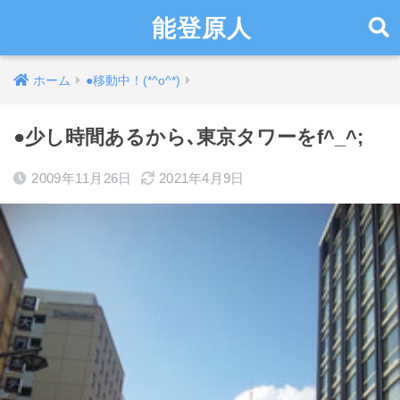
能登原人
ホーム
●移動中！(*^o^*)
●少し時間あるから､東京タワーをf^_^;
2009年11月26日
2021年4月9日