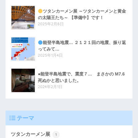
ツタンカーメン展 ～ツタンカーメンと黄金
の太陽王たち～ 【準備中】です！
2025年2月8日
能登半島地震… ２１２１回の地震、振り返
ってみて…
2025年1月4日
●能登半島地震で、震度７… まさかの M7.6
死ぬかと思いました。
2024年2月1日
テーマ
ツタンカーメン展
1