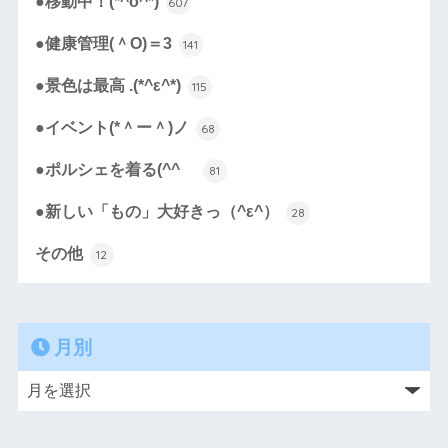
●移動中！(*^o^*)
607
●健康管理(＾O)＝3
141
●景色は最高 .(*^ε^*)
115
●イベント(*＾ー＾)ノ
68
●ポルシェを着る(^^ゞ
81
●新しい「もの」大好きっ（^ε^）
28
その他
12
月別