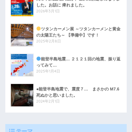
した。お話に 痺れました。
2026年3月1日
ツタンカーメン展 ～ツタンカーメンと黄金
の太陽王たち～ 【準備中】です！
2025年2月8日
能登半島地震… ２１２１回の地震、振り返
ってみて…
2025年1月4日
●能登半島地震で、震度７… まさかの M7.6
死ぬかと思いました。
2024年2月1日
テーマ