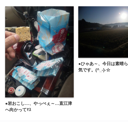
●ひゃあ～、今日は素晴
気です。(^_-)-☆
●岩おこし…、やっべぇ～…直江津
へ向かってﾏｽ