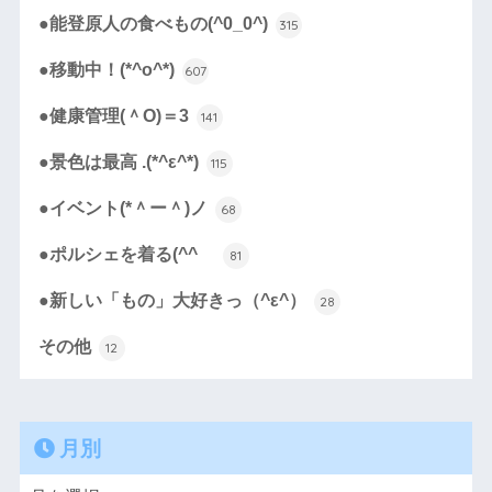
●能登原人の食べもの(^0_0^)
315
●移動中！(*^o^*)
607
●健康管理(＾O)＝3
141
●景色は最高 .(*^ε^*)
115
●イベント(*＾ー＾)ノ
68
●ポルシェを着る(^^ゞ
81
●新しい「もの」大好きっ（^ε^）
28
その他
12
月別