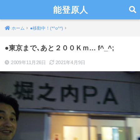
能登原人
ホーム
●移動中！(*^o^*)
●東京まで､あと２００Ｋｍ… f^_^;
2009年11月26日
2021年4月9日