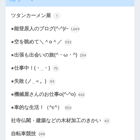
ツタンカーメン展
1
●能登原人のブログ(^-^)/~
1,649
●空を眺めて＼＾o＾／
392
●出張も出会いの旅(^・ω・^)
254
●仕事中！(・_・)
75
●失敗 (ノ_＜。)
93
●機械屋さんのお仕事o(^-^o)
462
●車的な生活！（^ε^）
350
社寺仏閣・建築などの木材加工のきかい
40
自転車競技
248