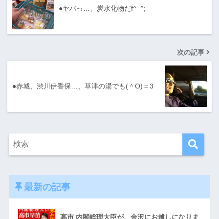
●ヤバっ…、炭水化物だf^_^;
次の記事
●赤城、渋川伊香保…、草津の湯でも(＾O)＝3
最新の記事
高市 内閣総理大臣が、金沢にお越しになりま