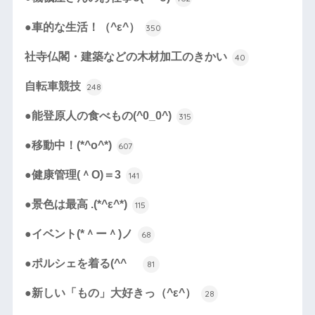
●車的な生活！（^ε^）
350
社寺仏閣・建築などの木材加工のきかい
40
自転車競技
248
●能登原人の食べもの(^0_0^)
315
●移動中！(*^o^*)
607
●健康管理(＾O)＝3
141
●景色は最高 .(*^ε^*)
115
●イベント(*＾ー＾)ノ
68
●ポルシェを着る(^^ゞ
81
●新しい「もの」大好きっ（^ε^）
28