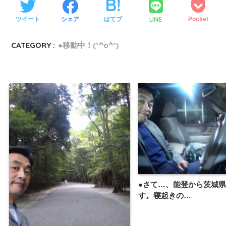
LINE
ツイート
シェア
はてブ
Pocket
CATEGORY :
●移動中！(*^o^*)
●さて…、能登から茨城
す。寝起きの…