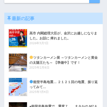
最新の記事
高市 内閣総理大臣が、金沢にお越しになりま
した。お話に 痺れました。
2026年3月1日
ツタンカーメン展 ～ツタンカーメンと黄金
の太陽王たち～ 【準備中】です！
2025年2月8日
能登半島地震… ２１２１回の地震、振り返
ってみて…
2025年1月4日
●能登半島地震で、震度７… まさかの M7.6