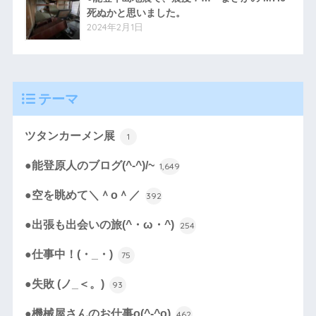
死ぬかと思いました。
2024年2月1日
テーマ
ツタンカーメン展
1
●能登原人のブログ(^-^)/~
1,649
●空を眺めて＼＾o＾／
392
●出張も出会いの旅(^・ω・^)
254
●仕事中！(・_・)
75
●失敗 (ノ_＜。)
93
●機械屋さんのお仕事o(^-^o)
462