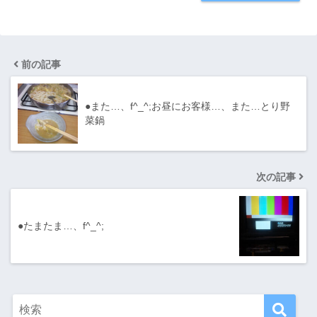
前の記事
●また…、f^_^;お昼にお客様…、また…とり野
菜鍋
次の記事
●たまたま…、f^_^;