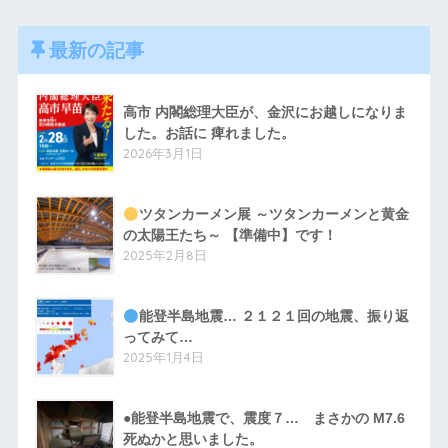
最新の記事
高市 内閣総理大臣が、金沢にお越しになりま
した。お話に 痺れました。
2026年3月1日
ツタンカーメン展 ～ツタンカーメンと黄金
の太陽王たち～ 【準備中】です！
2025年2月8日
能登半島地震… ２１２１回の地震、振り返
ってみて…
2025年1月4日
●能登半島地震で、震度７… まさかの M7.6
死ぬかと思いました。