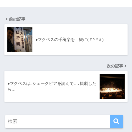
前の記事
●マクベスの千龝楽を…観に(＃^.^＃)
次の記事
●マクベスは､シェークピアを読んで…､観劇した
ら…