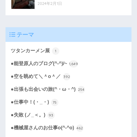
2024年2月1日
テーマ
ツタンカーメン展
1
●能登原人のブログ(^-^)/~
1,649
●空を眺めて＼＾o＾／
392
●出張も出会いの旅(^・ω・^)
254
●仕事中！(・_・)
75
●失敗 (ノ_＜。)
93
●機械屋さんのお仕事o(^-^o)
462