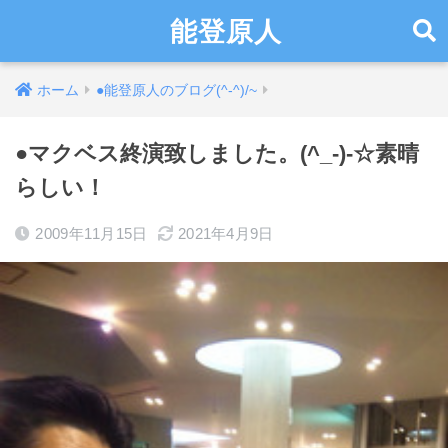
能登原人
ホーム
●能登原人のブログ(^-^)/~
●マクベス終演致しました。(^_-)-☆素晴
らしい！
2009年11月15日
2021年4月9日