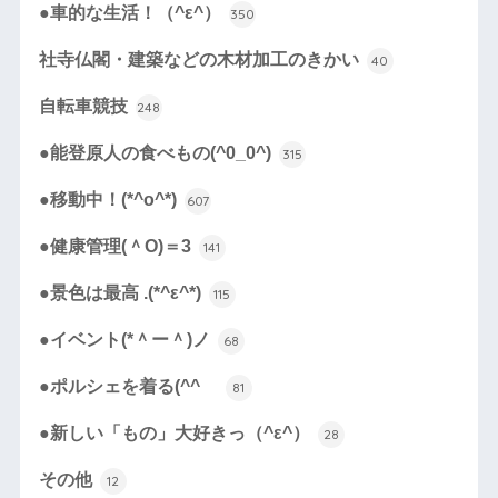
●車的な生活！（^ε^）
350
社寺仏閣・建築などの木材加工のきかい
40
自転車競技
248
●能登原人の食べもの(^0_0^)
315
●移動中！(*^o^*)
607
●健康管理(＾O)＝3
141
●景色は最高 .(*^ε^*)
115
●イベント(*＾ー＾)ノ
68
●ポルシェを着る(^^ゞ
81
●新しい「もの」大好きっ（^ε^）
28
その他
12