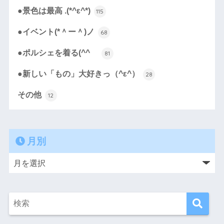
●景色は最高 .(*^ε^*)
115
●イベント(*＾ー＾)ノ
68
●ポルシェを着る(^^ゞ
81
●新しい「もの」大好きっ（^ε^）
28
その他
12
月別