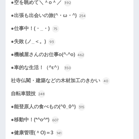
●空を眺めて＼＾o＾／
392
●出張も出会いの旅(^・ω・^)
254
●仕事中！(・_・)
75
●失敗 (ノ_＜。)
93
●機械屋さんのお仕事o(^-^o)
462
●車的な生活！（^ε^）
350
社寺仏閣・建築などの木材加工のきかい
40
自転車競技
248
●能登原人の食べもの(^0_0^)
315
●移動中！(*^o^*)
607
●健康管理(＾O)＝3
141