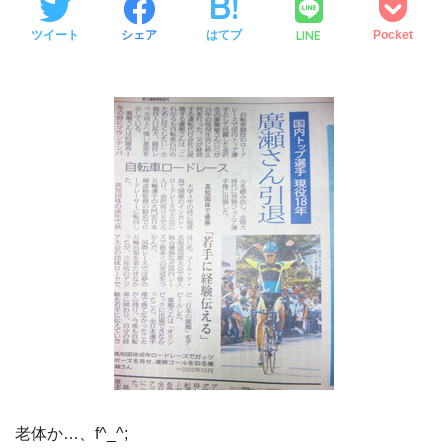
LINE
ツイート
シェア
はてブ
Pocket
老体か…、f^_^;