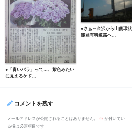
●さぁ～金沢から山側環
能登有料道路へ…
●「青いバラ」って…、紫色みたい
に見えるケド…
コメントを残す
メールアドレスが公開されることはありません。
※
が付いてい
る欄は必須項目です