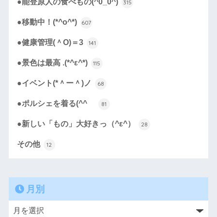
●能登原人の食べもの(^0_0^)
315
●移動中！(*^o^*)
607
●健康管理(＾O)＝3
141
●景色は最高 .(*^ε^*)
115
●イベント(*＾ー＾)ノ
68
●ポルシェを着る(^^ゞ
81
●新しい「もの」大好きっ（^ε^）
28
その他
12
月別