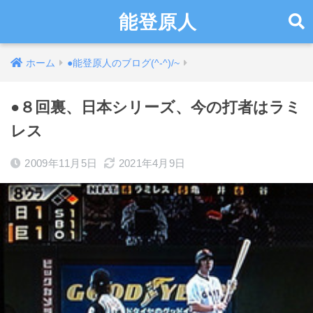
能登原人
ホーム
●能登原人のブログ(^-^)/~
●８回裏、日本シリーズ、今の打者はラミ
レス
2009年11月5日
2021年4月9日