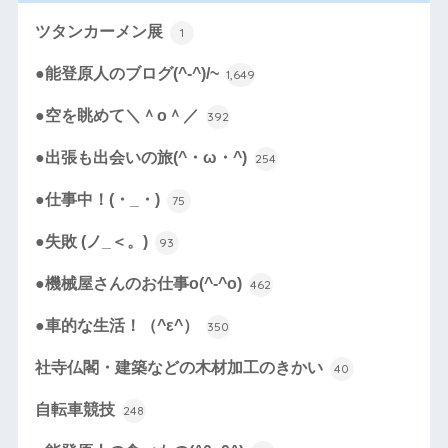
ツタンカーメン展
1
●能登原人のブログ(^-^)/~
1,649
●空を眺めて＼＾o＾／
392
●出張も出会いの旅(^・ω・^)
254
●仕事中！(・_・)
75
●失敗 (ノ_＜。)
93
●機械屋さんのお仕事o(^-^o)
462
●車的な生活！（^ε^）
350
社寺仏閣・建築などの木材加工のきかい
40
自転車競技
248