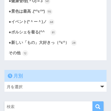
●健康管理(＾O)＝3
141
●景色は最高 .(*^ε^*)
115
●イベント(*＾ー＾)ノ
68
●ポルシェを着る(^^ゞ
81
●新しい「もの」大好きっ（^ε^）
28
その他
12
月別