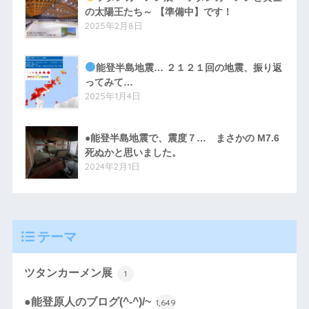
の太陽王たち～ 【準備中】です！
2025年2月8日
能登半島地震… ２１２１回の地震、振り返
ってみて…
2025年1月4日
●能登半島地震で、震度７… まさかの M7.6
死ぬかと思いました。
2024年2月1日
テーマ
ツタンカーメン展
1
●能登原人のブログ(^-^)/~
1,649