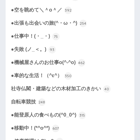
●空を眺めて＼＾o＾／
392
●出張も出会いの旅(^・ω・^)
254
●仕事中！(・_・)
75
●失敗 (ノ_＜。)
93
●機械屋さんのお仕事o(^-^o)
462
●車的な生活！（^ε^）
350
社寺仏閣・建築などの木材加工のきかい
40
自転車競技
248
●能登原人の食べもの(^0_0^)
315
●移動中！(*^o^*)
607