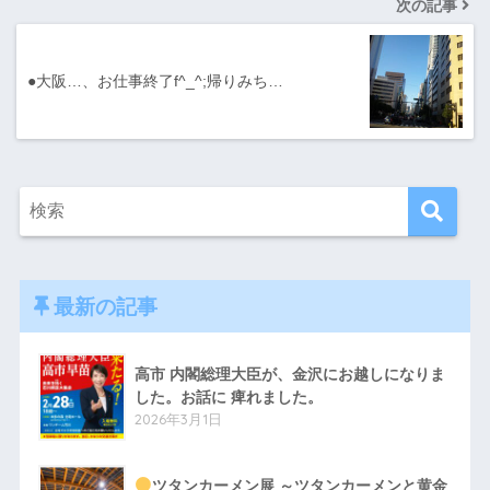
次の記事
●大阪…、お仕事終了f^_^;帰りみち…
最新の記事
高市 内閣総理大臣が、金沢にお越しになりま
した。お話に 痺れました。
2026年3月1日
ツタンカーメン展 ～ツタンカーメンと黄金