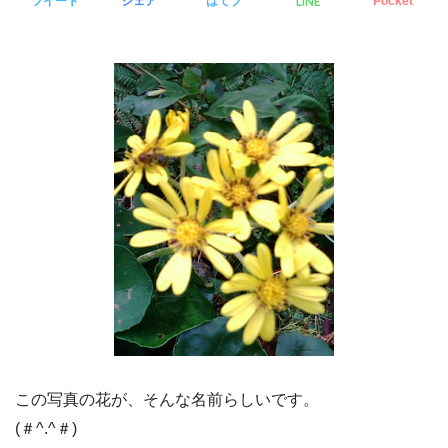
LINE
ツイート
シェア
はてブ
Pocket
この写真の花が、そんな名前らしいです。
(＃^.^＃)