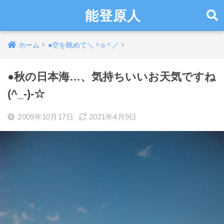
能登原人
ホーム
●空を眺めて＼＾o＾／
●秋の日本海…、気持ちいいお天気ですね
(^_-)-☆
2009年10月17日
2021年4月9日