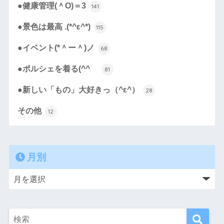
●健康管理(＾O)＝3
141
●景色は最高 .(*^ε^*)
115
●イベント(*＾ー＾)ノ
68
●ポルシェを着る(^^ゞ
81
●新しい「もの」大好きっ（^ε^）
28
その他
12
月別