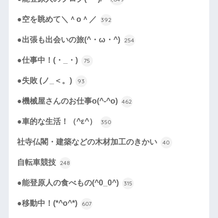
●空を眺めて＼＾o＾／
392
●出張も出会いの旅(^・ω・^)
254
●仕事中！(・_・)
75
●失敗 (ノ_＜。)
93
●機械屋さんのお仕事o(^-^o)
462
●車的な生活！（^ε^）
350
社寺仏閣・建築などの木材加工のきかい
40
自転車競技
248
●能登原人の食べもの(^0_0^)
315
●移動中！(*^o^*)
607