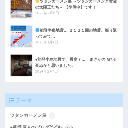
ツタンカーメン展 ～ツタンカーメンと黄金
の太陽王たち～ 【準備中】です！
2025年2月8日
能登半島地震… ２１２１回の地震、振り返
ってみて…
2025年1月4日
●能登半島地震で、震度７… まさかの M7.6
死ぬかと思いました。
2024年2月1日
テーマ
ツタンカーメン展
1
●能登原人のブログ(^-^)/~
1,649