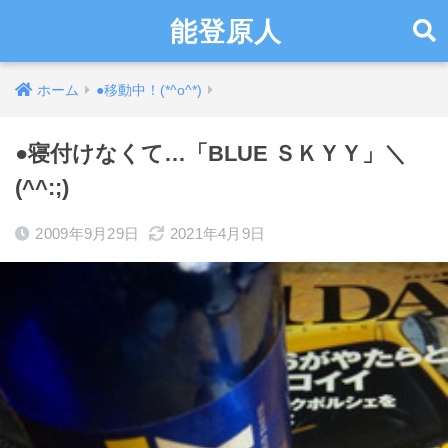
能登原人
ホーム
●移動中！(*^o^*)
●寝付けなくて…「BLUE ＳＫＹＹ」＼
(^^:;)
2009年9月29日
2021年4月9日