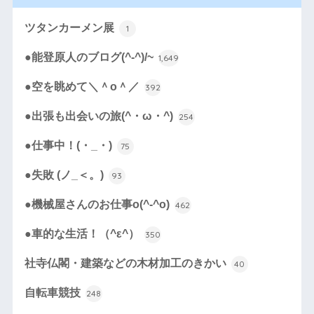
ツタンカーメン展
1
●能登原人のブログ(^-^)/~
1,649
●空を眺めて＼＾o＾／
392
●出張も出会いの旅(^・ω・^)
254
●仕事中！(・_・)
75
●失敗 (ノ_＜。)
93
●機械屋さんのお仕事o(^-^o)
462
●車的な生活！（^ε^）
350
社寺仏閣・建築などの木材加工のきかい
40
自転車競技
248