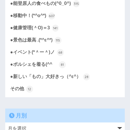
●能登原人の食べもの(^0_0^)
315
●移動中！(*^o^*)
607
●健康管理(＾O)＝3
141
●景色は最高 .(*^ε^*)
115
●イベント(*＾ー＾)ノ
68
●ポルシェを着る(^^ゞ
81
●新しい「もの」大好きっ（^ε^）
28
その他
12
月別