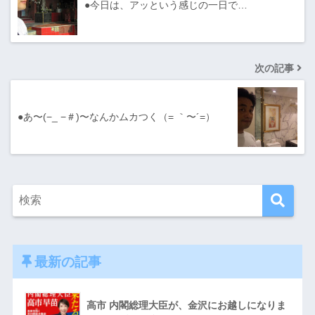
●今日は、アッという感じの一日で…
次の記事
●あ〜(−_ −＃)〜なんかムカつく（= ｀〜´=）
最新の記事
高市 内閣総理大臣が、金沢にお越しになりま