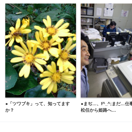
●「ツワブキ」って、知ってます
●まぢ…、f^_^;まだ…
か？
松任から姫路へ…