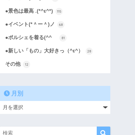
●景色は最高 .(*^ε^*)
115
●イベント(*＾ー＾)ノ
68
●ポルシェを着る(^^ゞ
81
●新しい「もの」大好きっ（^ε^）
28
その他
12
月別