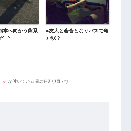
熊本へ向かう熊系
●友人と会合となりバスで亀
^_^;
戸駅？
。
※
が付いている欄は必須項目です