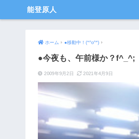
能登原人
ホーム
●移動中！(*^o^*)
●今夜も、午前様か？f^_^;
2009年9月2日
2021年4月9日