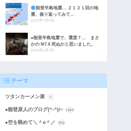
能登半島地震… ２１２１回の地
震、振り返ってみて…
2025年1月4日
●能登半島地震で、震度７… まさ
かの M7.6 死ぬかと思いました。
2024年2月1日
テーマ
ツタンカーメン展
1
●能登原人のブログ(^-^)/~
1,649
●空を眺めて＼＾o＾／
392