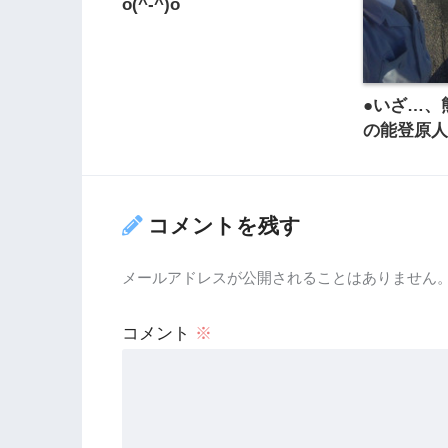
o(^-^)o
●いざ…、
の能登原人f
コメントを残す
メールアドレスが公開されることはありません
コメント
※