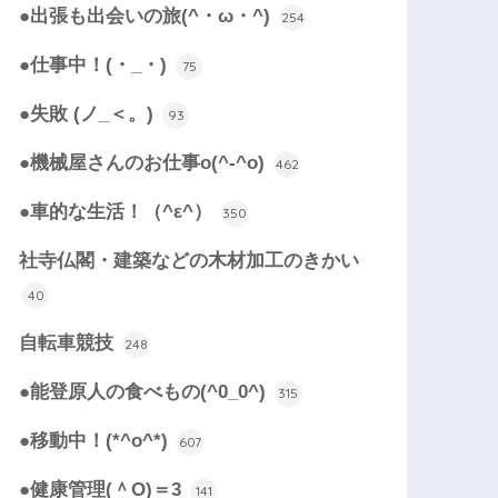
●出張も出会いの旅(^・ω・^)
254
●仕事中！(・_・)
75
●失敗 (ノ_＜。)
93
●機械屋さんのお仕事o(^-^o)
462
●車的な生活！（^ε^）
350
社寺仏閣・建築などの木材加工のきかい
40
自転車競技
248
●能登原人の食べもの(^0_0^)
315
●移動中！(*^o^*)
607
●健康管理(＾O)＝3
141