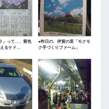
ラ」って…、紫色
●昨日の、伊賀の里「モクモ
見えるケド…
ク手づくりファーム」