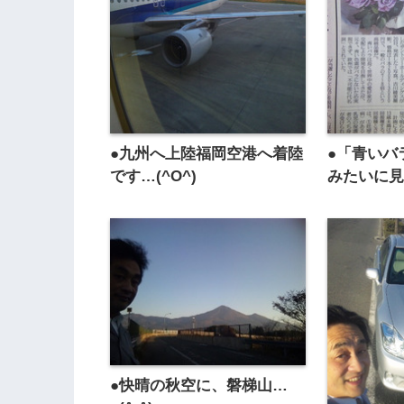
●九州へ上陸福岡空港へ着陸
●「青いバ
です…(^O^)
みたいに
●快晴の秋空に、磐梯山…