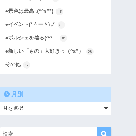
●景色は最高 .(*^ε^*)
115
●イベント(*＾ー＾)ノ
68
●ポルシェを着る(^^ゞ
81
●新しい「もの」大好きっ（^ε^）
28
その他
12
月別