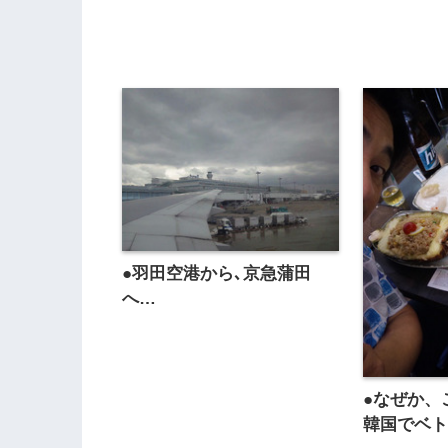
●羽田空港から､京急蒲田
へ…
●なぜか、
韓国でベトナ