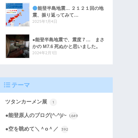
能登半島地震… ２１２１回の地
震、振り返ってみて…
2025年1月4日
●能登半島地震で、震度７… まさ
かの M7.6 死ぬかと思いました。
2024年2月1日
テーマ
ツタンカーメン展
1
●能登原人のブログ(^-^)/~
1,649
●空を眺めて＼＾o＾／
392