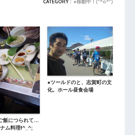
CATEGORY :
●移動中！(*^o^*)
●ツールドのと、志賀町の文
化。ホール昼食会場
ご飯につられて…
ム料理f^_^;