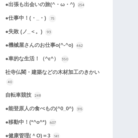
●出張も出会いの旅(^・ω・^)
254
●仕事中！(・_・)
75
●失敗 (ノ_＜。)
93
●機械屋さんのお仕事o(^-^o)
462
●車的な生活！（^ε^）
350
社寺仏閣・建築などの木材加工のきかい
40
自転車競技
248
●能登原人の食べもの(^0_0^)
315
●移動中！(*^o^*)
607
●健康管理(＾O)＝3
141