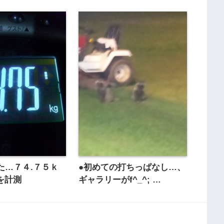
た…７４.７５ｋ
●初めての打ちっぱなし…、
☆を計測
ギャラリーがf^_^; …