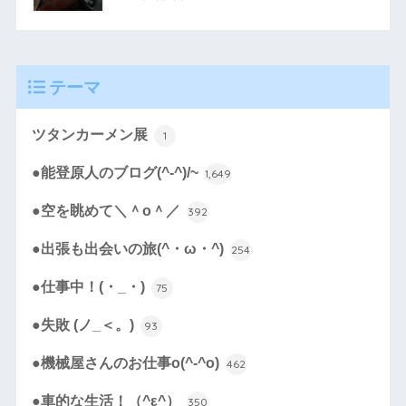
テーマ
ツタンカーメン展
1
●能登原人のブログ(^-^)/~
1,649
●空を眺めて＼＾o＾／
392
●出張も出会いの旅(^・ω・^)
254
●仕事中！(・_・)
75
●失敗 (ノ_＜。)
93
●機械屋さんのお仕事o(^-^o)
462
●車的な生活！（^ε^）
350