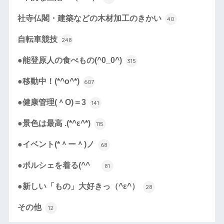
社寺仏閣・建築などの木材加工のきかい
40
自転車競技
248
●能登原人の食べもの(^0_0^)
315
●移動中！(*^o^*)
607
●健康管理(＾O)＝3
141
●景色は最高 .(*^ε^*)
115
●イベント(*＾ー＾)ノ
68
●ポルシェを着る(^^ゞ
81
●新しい「もの」大好きっ（^ε^）
28
その他
12