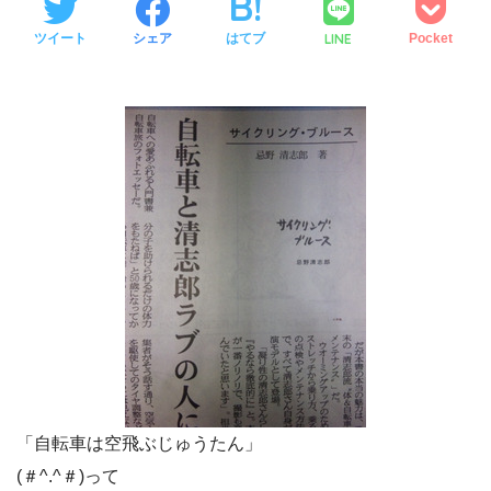
LINE
ツイート
シェア
はてブ
Pocket
「自転車は空飛ぶじゅうたん」
(＃^.^＃)って