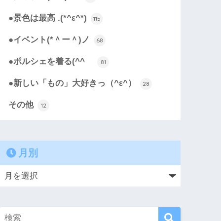
●景色は最高 .(*^ε^*)
115
●イベント(*＾ー＾)ノ
68
●ポルシェを着る(^^ゞ
81
●新しい「もの」大好きっ（^ε^）
28
その他
12
月別