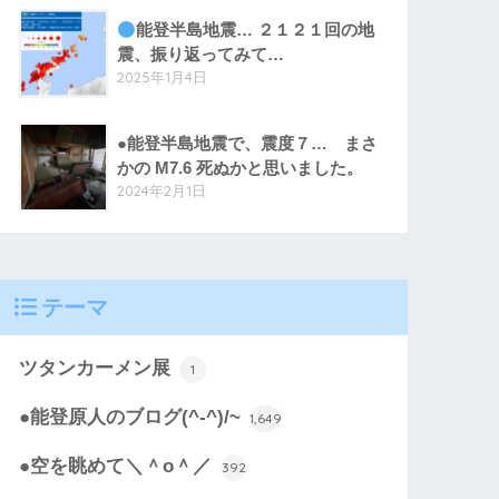
能登半島地震… ２１２１回の地
震、振り返ってみて…
2025年1月4日
●能登半島地震で、震度７… まさ
かの M7.6 死ぬかと思いました。
2024年2月1日
テーマ
ツタンカーメン展
1
●能登原人のブログ(^-^)/~
1,649
●空を眺めて＼＾o＾／
392