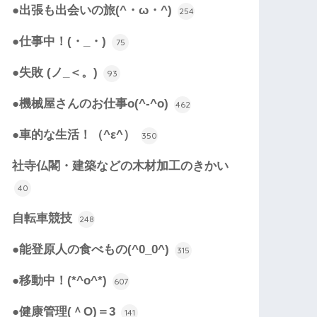
●出張も出会いの旅(^・ω・^)
254
●仕事中！(・_・)
75
●失敗 (ノ_＜。)
93
●機械屋さんのお仕事o(^-^o)
462
●車的な生活！（^ε^）
350
社寺仏閣・建築などの木材加工のきかい
40
自転車競技
248
●能登原人の食べもの(^0_0^)
315
●移動中！(*^o^*)
607
●健康管理(＾O)＝3
141