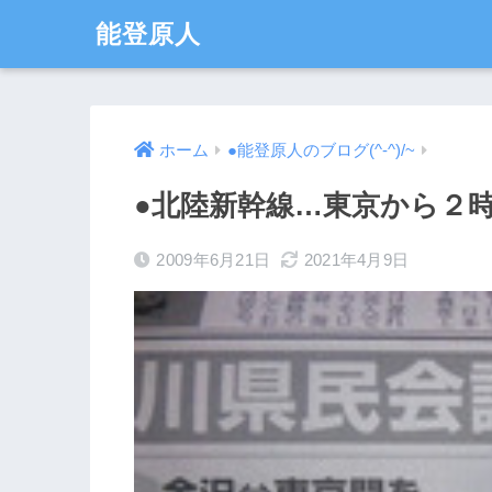
能登原人
ホーム
●能登原人のブログ(^-^)/~
●北陸新幹線…東京から２
2009年6月21日
2021年4月9日