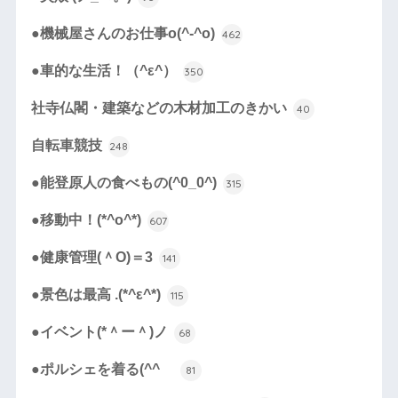
●機械屋さんのお仕事o(^-^o)
462
●車的な生活！（^ε^）
350
社寺仏閣・建築などの木材加工のきかい
40
自転車競技
248
●能登原人の食べもの(^0_0^)
315
●移動中！(*^o^*)
607
●健康管理(＾O)＝3
141
●景色は最高 .(*^ε^*)
115
●イベント(*＾ー＾)ノ
68
●ポルシェを着る(^^ゞ
81