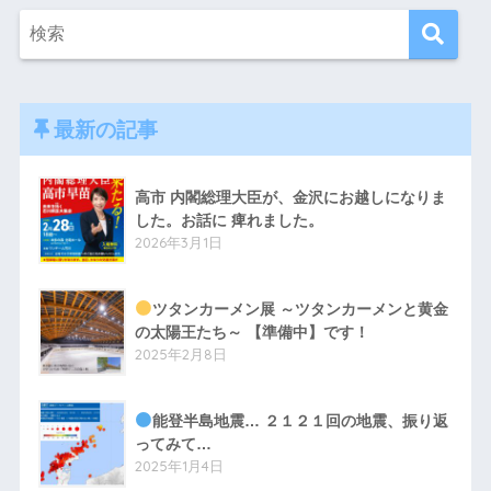
最新の記事
高市 内閣総理大臣が、金沢にお越しになりま
した。お話に 痺れました。
2026年3月1日
ツタンカーメン展 ～ツタンカーメンと黄金
の太陽王たち～ 【準備中】です！
2025年2月8日
能登半島地震… ２１２１回の地震、振り返
ってみて…
2025年1月4日