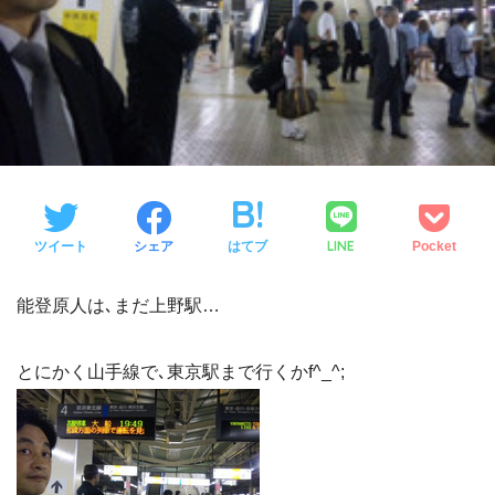
LINE
ツイート
シェア
はてブ
Pocket
能登原人は､まだ上野駅…
とにかく山手線で､東京駅まで行くかf^_^;