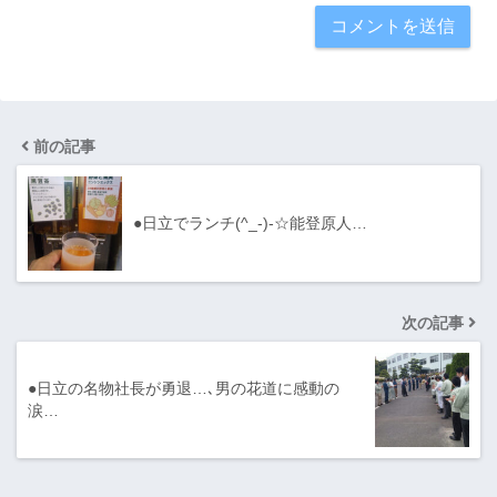
前の記事
●日立でランチ(^_-)-☆能登原人…
次の記事
●日立の名物社長が勇退…､男の花道に感動の
涙…