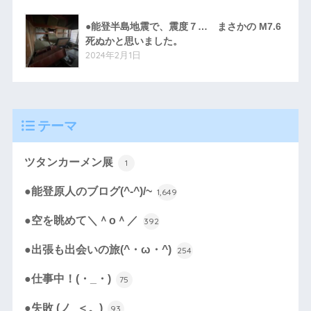
●能登半島地震で、震度７… まさかの M7.6
死ぬかと思いました。
2024年2月1日
テーマ
ツタンカーメン展
1
●能登原人のブログ(^-^)/~
1,649
●空を眺めて＼＾o＾／
392
●出張も出会いの旅(^・ω・^)
254
●仕事中！(・_・)
75
●失敗 (ノ_＜。)
93