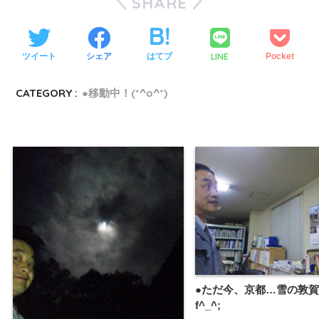
SHARE
LINE
ツイート
シェア
はてブ
Pocket
CATEGORY :
●移動中！(*^o^*)
●ただ今、京都…雪の敦
f^_^;