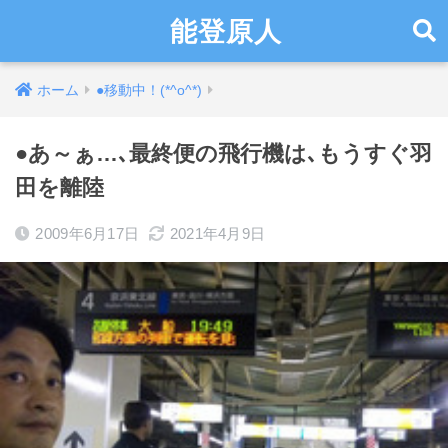
能登原人
ホーム
●移動中！(*^o^*)
●あ～ぁ…､最終便の飛行機は､もうすぐ羽
田を離陸
2009年6月17日
2021年4月9日