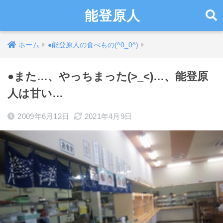
能登原人
ホーム
●能登原人の食べもの(^0_0^)
●また…、やっちまった(>_<)…、能登原
人は甘い…
2009年6月12日
2021年4月9日