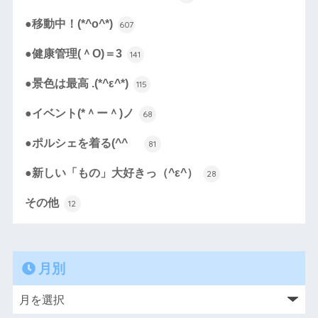
●移動中！(*^o^*)
607
●健康管理(＾O)＝3
141
●景色は最高 .(*^ε^*)
115
●イベント(*＾ー＾)ノ
68
●ポルシェを着る(^^ゞ
81
●新しい「もの」大好きっ（^ε^）
28
その他
12
月別