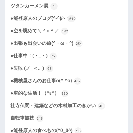
ツタンカーメン展
1
●能登原人のブログ(^-^)/~
1,649
●空を眺めて＼＾o＾／
392
●出張も出会いの旅(^・ω・^)
254
●仕事中！(・_・)
75
●失敗 (ノ_＜。)
93
●機械屋さんのお仕事o(^-^o)
462
●車的な生活！（^ε^）
350
社寺仏閣・建築などの木材加工のきかい
40
自転車競技
248
●能登原人の食べもの(^0_0^)
315