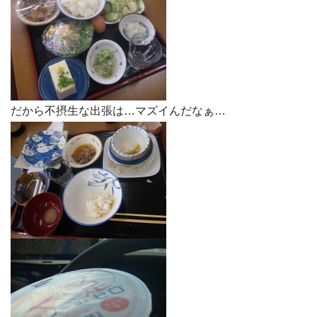
だから不摂生な出張は…マズイんだなぁ…