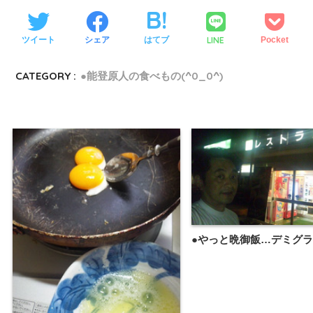
LINE
ツイート
シェア
はてブ
Pocket
CATEGORY :
●能登原人の食べもの(^0_0^)
●やっと晩御飯…デミグ