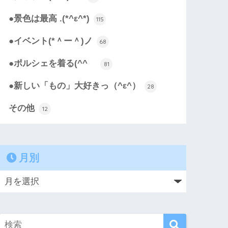
●景色は最高 .(*^ε^*)
115
●イベント(*＾ー＾)ノ
68
●ポルシェを着る(^^ゞ
81
●新しい「もの」大好きっ（^ε^）
28
その他
12
月別