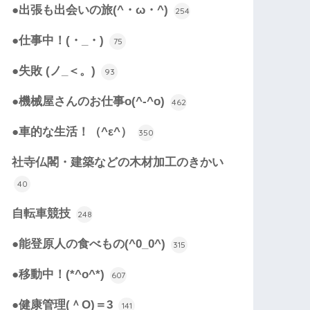
●出張も出会いの旅(^・ω・^)
254
●仕事中！(・_・)
75
●失敗 (ノ_＜。)
93
●機械屋さんのお仕事o(^-^o)
462
●車的な生活！（^ε^）
350
社寺仏閣・建築などの木材加工のきかい
40
自転車競技
248
●能登原人の食べもの(^0_0^)
315
●移動中！(*^o^*)
607
●健康管理(＾O)＝3
141