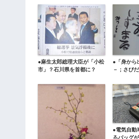
●麻生太郎総理大臣が「小松
●「身から
市」？石川県を首都に？
－；さび
●電気自動
るバッグ