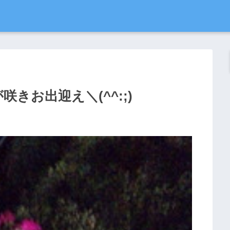
きお出迎え＼(^^:;)