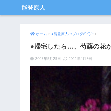
能登原人
ホーム
●能登原人のブログ(^-^)/~
●帰宅したら…、芍薬の花が咲
2009年5月29日
2021年4月9日