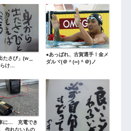
●あっぱれ、古賀選手！金メ
出たさび」(w＿
ダルヾ(＠＾(∞)＾＠)ノ
だらけ…
車に… 充電でき
が、作れないもの