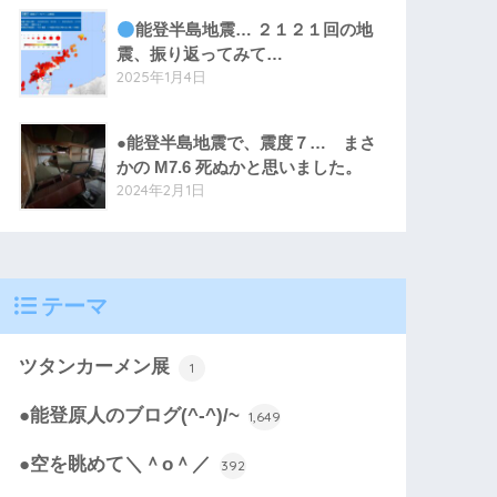
能登半島地震… ２１２１回の地
震、振り返ってみて…
2025年1月4日
●能登半島地震で、震度７… まさ
かの M7.6 死ぬかと思いました。
2024年2月1日
テーマ
ツタンカーメン展
1
●能登原人のブログ(^-^)/~
1,649
●空を眺めて＼＾o＾／
392