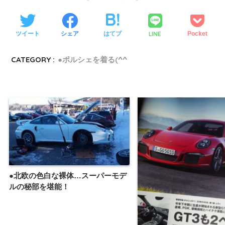
LINE
ツイート
シェア
はてブ
Pocket
CATEGORY :
●ポルシェを着る(^^ゞ
●北欧の色白な裸体…スーパーモデ
ルの秘部を堪能！