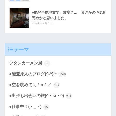
●能登半島地震で、震度７… まさかの M7.6
死ぬかと思いました。
2024年2月1日
テーマ
ツタンカーメン展
1
●能登原人のブログ(^-^)/~
1,649
●空を眺めて＼＾o＾／
392
●出張も出会いの旅(^・ω・^)
254
●仕事中！(・_・)
75