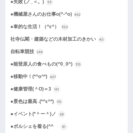
●失敗 (ノ_＜。)
93
●機械屋さんのお仕事o(^-^o)
462
●車的な生活！（^ε^）
350
社寺仏閣・建築などの木材加工のきかい
40
自転車競技
248
●能登原人の食べもの(^0_0^)
315
●移動中！(*^o^*)
607
●健康管理(＾O)＝3
141
●景色は最高 .(*^ε^*)
115
●イベント(*＾ー＾)ノ
68
●ポルシェを着る(^^ゞ
81