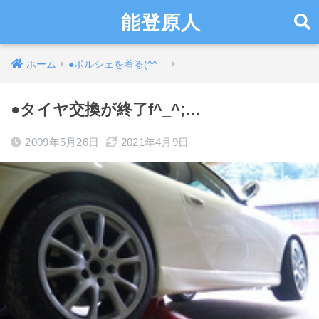
能登原人
ホーム
●ポルシェを着る(^^ゞ
●タイヤ交換が終了f^_^;…
2009年5月26日
2021年4月9日