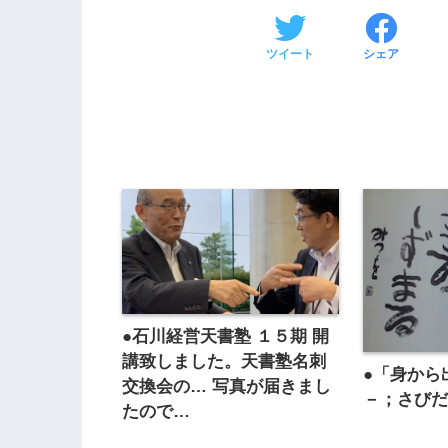
ツイート
シェア
●石川経営天書塾 １５期 開
講致しました。天書塾名刺
●「身から
交換会の… 写真が届きまし
－；さび
たので…