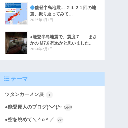
能登半島地震… ２１２１回の地
震、振り返ってみて…
2025年1月4日
●能登半島地震で、震度７… まさ
かの M7.6 死ぬかと思いました。
2024年2月1日
テーマ
ツタンカーメン展
1
●能登原人のブログ(^-^)/~
1,649
●空を眺めて＼＾o＾／
392