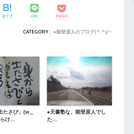
LINE
はてブ
Pocket
CATEGORY :
●能登原人のブログ(^-^)/~
出たさび」(w＿
●天書塾な、能登原人でし
だらけ…
た…