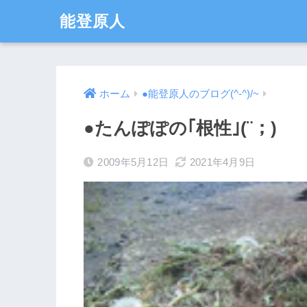
能登原人
ホーム
●能登原人のブログ(^-^)/~
●たんぽぽの｢根性｣(¨；)
2009年5月12日
2021年4月9日