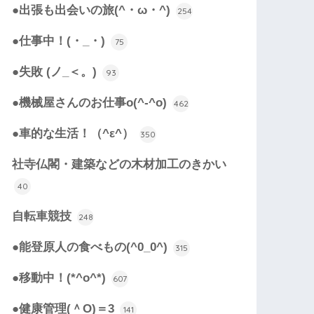
●出張も出会いの旅(^・ω・^)
254
●仕事中！(・_・)
75
●失敗 (ノ_＜。)
93
●機械屋さんのお仕事o(^-^o)
462
●車的な生活！（^ε^）
350
社寺仏閣・建築などの木材加工のきかい
40
自転車競技
248
●能登原人の食べもの(^0_0^)
315
●移動中！(*^o^*)
607
●健康管理(＾O)＝3
141