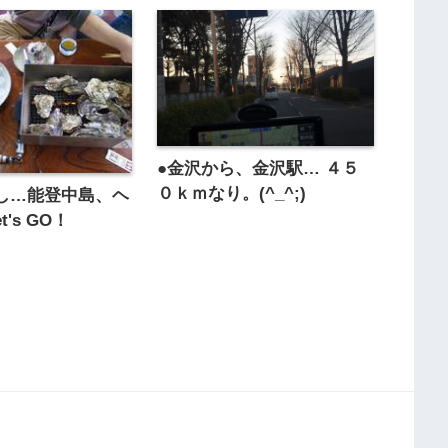
●金沢から、金沢駅… ４５
０ｋｍなり。(^_^;)
し…能登中島、ヘ
's GO！