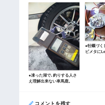
●牡蠣づく
ビメタにLet
●凍った湖で､釣りする人さ
え理解出来ない車馬鹿。
コメントを残す