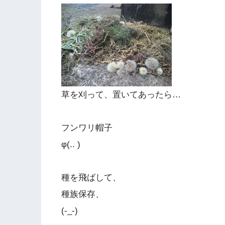
草を刈って、置いてあったら…
フンワリ帽子
φ(.. )
種を飛ばして、
種族保存、
(-_-)