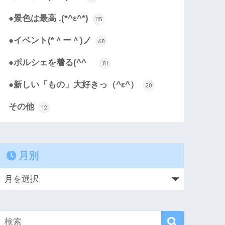
●景色は最高 .(*^ε^*)
115
●イベント(*＾ー＾)ノ
68
●ポルシェを着る(^^ゞ
81
●新しい「もの」大好きっ（^ε^）
28
その他
12
月別