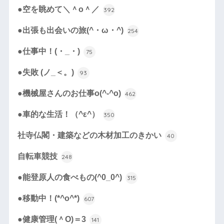
●空を眺めて＼＾o＾／
392
●出張も出会いの旅(^・ω・^)
254
●仕事中！(・_・)
75
●失敗 (ノ_＜。)
93
●機械屋さんのお仕事o(^-^o)
462
●車的な生活！（^ε^）
350
社寺仏閣・建築などの木材加工のきかい
40
自転車競技
248
●能登原人の食べもの(^0_0^)
315
●移動中！(*^o^*)
607
●健康管理(＾O)＝3
141