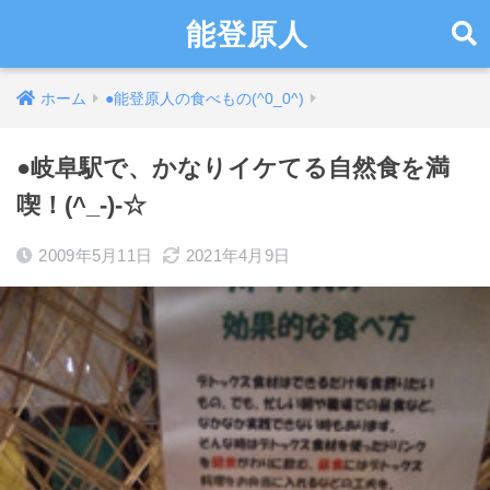
能登原人
ホーム
●能登原人の食べもの(^0_0^)
●岐阜駅で、かなりイケてる自然食を満
喫！(^_-)-☆
2009年5月11日
2021年4月9日