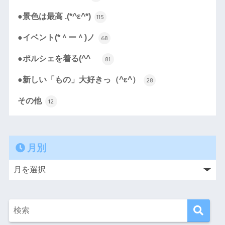
●景色は最高 .(*^ε^*)
115
●イベント(*＾ー＾)ノ
68
●ポルシェを着る(^^ゞ
81
●新しい「もの」大好きっ（^ε^）
28
その他
12
月別