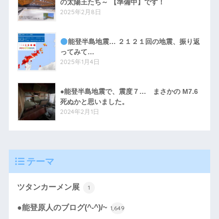
の太陽王たち～ 【準備中】です！
2025年2月8日
能登半島地震… ２１２１回の地震、振り返
ってみて…
2025年1月4日
●能登半島地震で、震度７… まさかの M7.6
死ぬかと思いました。
2024年2月1日
テーマ
ツタンカーメン展
1
●能登原人のブログ(^-^)/~
1,649