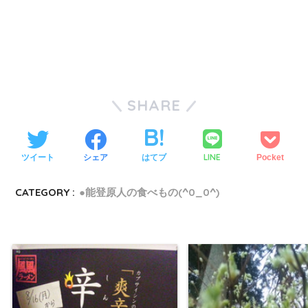
SHARE
LINE
ツイート
シェア
はてブ
Pocket
CATEGORY :
●能登原人の食べもの(^0_0^)