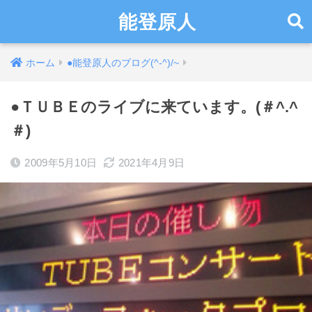
能登原人
ホーム
●能登原人のブログ(^-^)/~
●ＴＵＢＥのライブに来ています。(＃^.^
＃)
2009年5月10日
2021年4月9日