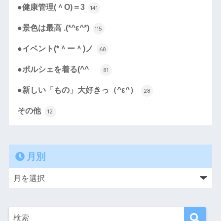
●健康管理(＾O)＝3
141
●景色は最高 .(*^ε^*)
115
●イベント(*＾ー＾)ノ
68
●ポルシェを着る(^^ゞ
81
●新しい「もの」大好きっ（^ε^）
28
その他
12
月別