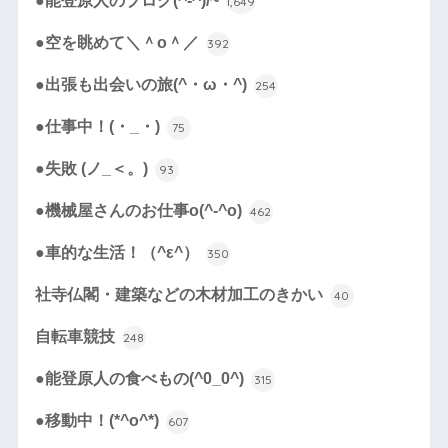
●能登原人のブログ(^-^)/~
1,649
●空を眺めて＼＾o＾／
392
●出張も出会いの旅(^・ω・^)
254
●仕事中！(・_・)
75
●失敗 (ノ_＜。)
93
●機械屋さんのお仕事o(^-^o)
462
●車的な生活！（^ε^）
350
社寺仏閣・建築などの木材加工のきかい
40
自転車競技
248
●能登原人の食べもの(^0_0^)
315
●移動中！(*^o^*)
607