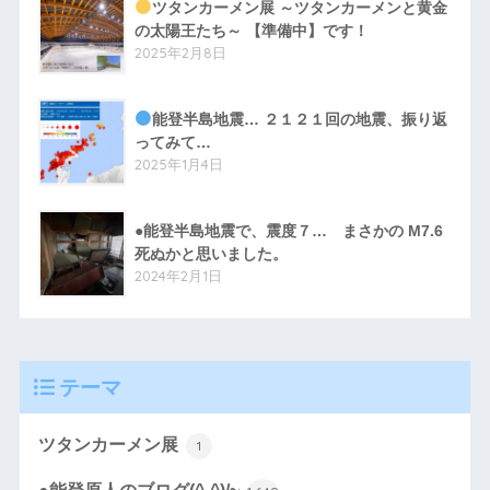
ツタンカーメン展 ～ツタンカーメンと黄金
の太陽王たち～ 【準備中】です！
2025年2月8日
能登半島地震… ２１２１回の地震、振り返
ってみて…
2025年1月4日
●能登半島地震で、震度７… まさかの M7.6
死ぬかと思いました。
2024年2月1日
テーマ
ツタンカーメン展
1