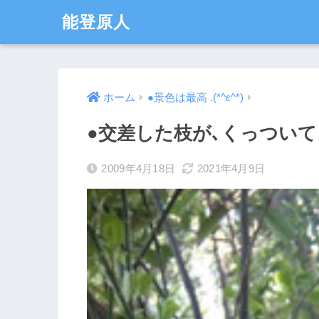
能登原人
ホーム
●景色は最高 .(*^ε^*)
●交差した枝が､くっついて
2009年4月18日
2021年4月9日