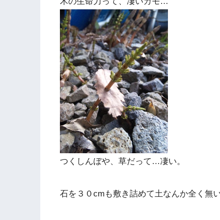
木の生命力って、凄いカモ…
つくしんぼや、草だって…凄い。
石を３０cmも敷き詰めて土なんか全く無