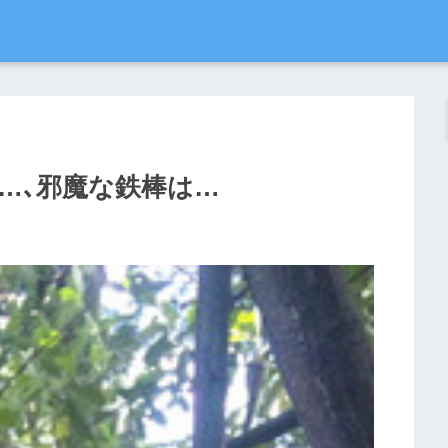
…､邪魔な鉄棒は…