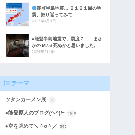
能登半島地震… ２１２１回の地
震、振り返ってみて…
2025年1月4日
●能登半島地震で、震度７… まさ
かの M7.6 死ぬかと思いました。
2024年2月1日
テーマ
ツタンカーメン展
1
●能登原人のブログ(^-^)/~
1,649
●空を眺めて＼＾o＾／
392