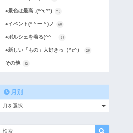
●景色は最高 .(*^ε^*)
115
●イベント(*＾ー＾)ノ
68
●ポルシェを着る(^^ゞ
81
●新しい「もの」大好きっ（^ε^）
28
その他
12
月別