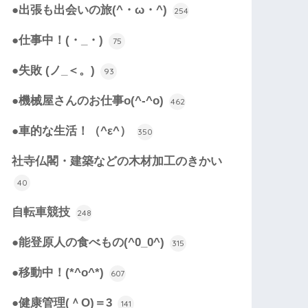
●出張も出会いの旅(^・ω・^)
254
●仕事中！(・_・)
75
●失敗 (ノ_＜。)
93
●機械屋さんのお仕事o(^-^o)
462
●車的な生活！（^ε^）
350
社寺仏閣・建築などの木材加工のきかい
40
自転車競技
248
●能登原人の食べもの(^0_0^)
315
●移動中！(*^o^*)
607
●健康管理(＾O)＝3
141