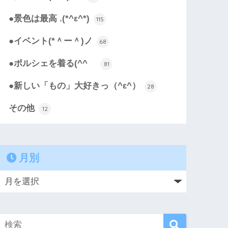
●景色は最高 .(*^ε^*)
115
●イベント(*＾ー＾)ノ
68
●ポルシェを着る(^^ゞ
81
●新しい「もの」大好きっ（^ε^）
28
その他
12
月別