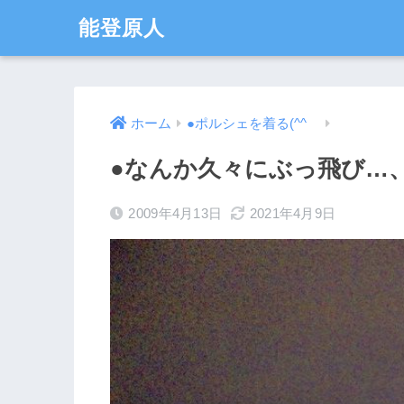
能登原人
ホーム
●ポルシェを着る(^^ゞ
●なんか久々にぶっ飛び…
2009年4月13日
2021年4月9日