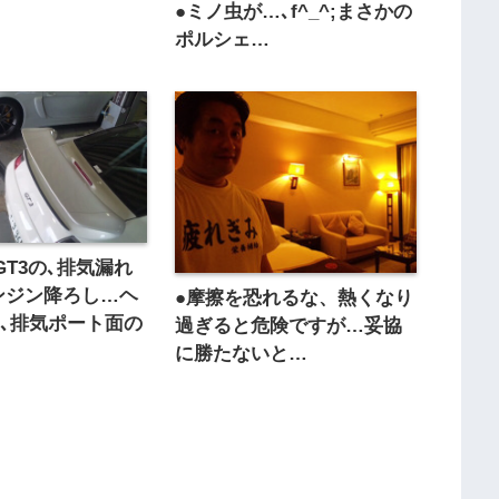
●ミノ虫が…､f^_^;まさかの
ポルシェ…
GT3の､排気漏れ
ンジン降ろし…ヘ
●摩擦を恐れるな、熱くなり
､排気ポート面の
過ぎると危険ですが…妥協
…
に勝たないと…