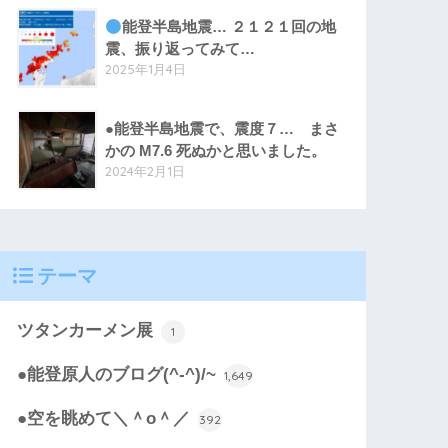
能登半島地震… ２１２１回の地
震、振り返ってみて…
2025年1月4日
●能登半島地震で、震度７… まさ
かの M7.6 死ぬかと思いました。
2024年2月1日
テーマ
ツタンカーメン展
1
●能登原人のブログ(^-^)/~
1,649
●空を眺めて＼＾o＾／
392