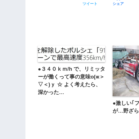
ツイート
シェア
●３４０ｋｍ/h で、リミッタ
ーが働くって事の意味о(ж＞
▽＜)ｙ ☆ よく考えたら、
深かった…
●激しい｢
が…野ざらし