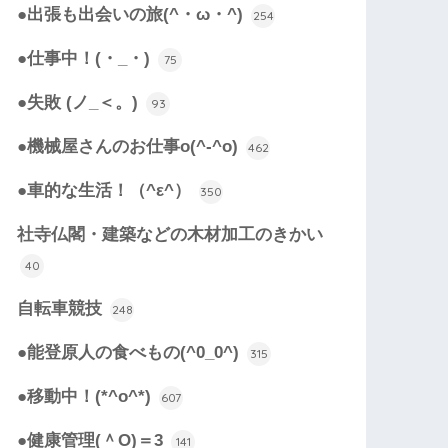
●出張も出会いの旅(^・ω・^)
254
●仕事中！(・_・)
75
●失敗 (ノ_＜。)
93
●機械屋さんのお仕事o(^-^o)
462
●車的な生活！（^ε^）
350
社寺仏閣・建築などの木材加工のきかい
40
自転車競技
248
●能登原人の食べもの(^0_0^)
315
●移動中！(*^o^*)
607
●健康管理(＾O)＝3
141