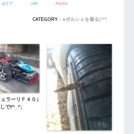
LINE
はてブ
Pocket
CATEGORY :
●ポルシェを着る(^^ゞ
フェラーリＦ４０｣
でf^_^;