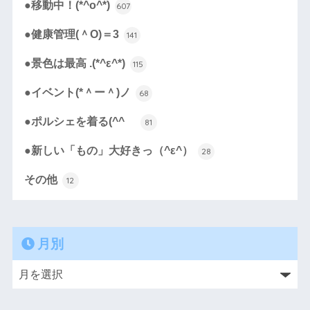
●移動中！(*^o^*)
607
●健康管理(＾O)＝3
141
●景色は最高 .(*^ε^*)
115
●イベント(*＾ー＾)ノ
68
●ポルシェを着る(^^ゞ
81
●新しい「もの」大好きっ（^ε^）
28
その他
12
月別