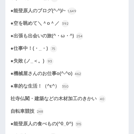
●能登原人のブログ(^-^)/~
1,649
●空を眺めて＼＾o＾／
392
●出張も出会いの旅(^・ω・^)
254
●仕事中！(・_・)
75
●失敗 (ノ_＜。)
93
●機械屋さんのお仕事o(^-^o)
462
●車的な生活！（^ε^）
350
社寺仏閣・建築などの木材加工のきかい
40
自転車競技
248
●能登原人の食べもの(^0_0^)
315