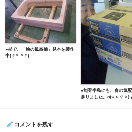
●杉で、「檜の風呂桶」見本を製作
中(＃^ .^＃)
●能登半島にも、春の気
参りました。о(ж＞▽＜)
コメントを残す