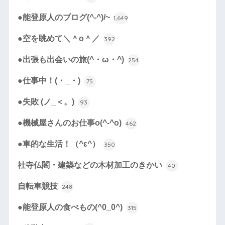
●能登原人のブログ(^-^)/~
1,649
●空を眺めて＼＾o＾／
392
●出張も出会いの旅(^・ω・^)
254
●仕事中！(・_・)
75
●失敗 (ノ_＜。)
93
●機械屋さんのお仕事o(^-^o)
462
●車的な生活！（^ε^）
350
社寺仏閣・建築などの木材加工のきかい
40
自転車競技
248
●能登原人の食べもの(^0_0^)
315