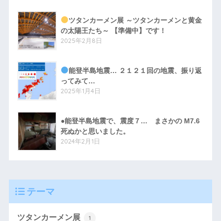
ツタンカーメン展 ～ツタンカーメンと黄金
の太陽王たち～ 【準備中】です！
2025年2月8日
能登半島地震… ２１２１回の地震、振り返
ってみて…
2025年1月4日
●能登半島地震で、震度７… まさかの M7.6
死ぬかと思いました。
2024年2月1日
テーマ
ツタンカーメン展
1