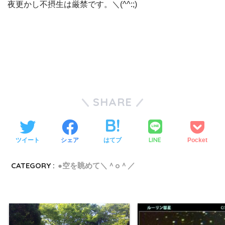
夜更かし不摂生は厳禁です。＼(^^:;)
SHARE
LINE
ツイート
シェア
はてブ
Pocket
CATEGORY :
●空を眺めて＼＾o＾／