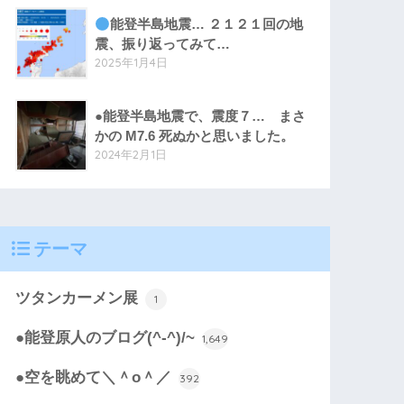
能登半島地震… ２１２１回の地
震、振り返ってみて…
2025年1月4日
●能登半島地震で、震度７… まさ
かの M7.6 死ぬかと思いました。
2024年2月1日
テーマ
ツタンカーメン展
1
●能登原人のブログ(^-^)/~
1,649
●空を眺めて＼＾o＾／
392