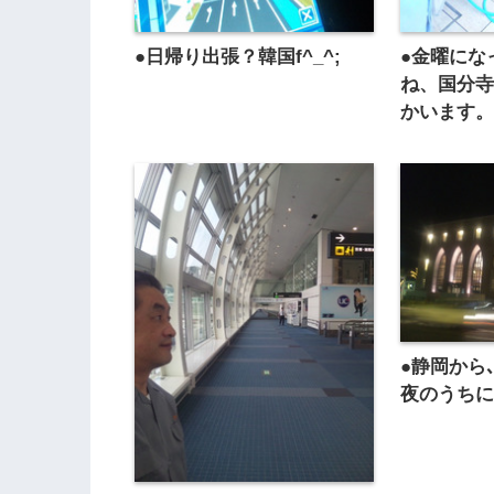
●日帰り出張？韓国f^_^;
●金曜にな
ね、国分
かいます
●静岡から
夜のうち