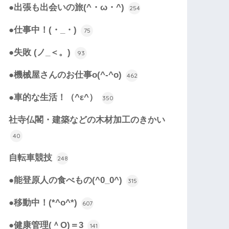
●出張も出会いの旅(^・ω・^)
254
●仕事中！(・_・)
75
●失敗 (ノ_＜。)
93
●機械屋さんのお仕事o(^-^o)
462
●車的な生活！（^ε^）
350
社寺仏閣・建築などの木材加工のきかい
40
自転車競技
248
●能登原人の食べもの(^0_0^)
315
●移動中！(*^o^*)
607
●健康管理(＾O)＝3
141