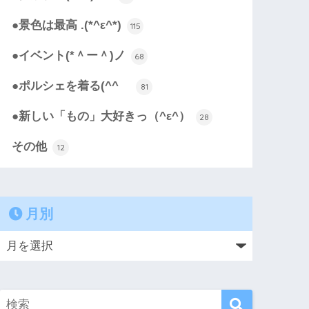
●景色は最高 .(*^ε^*)
115
●イベント(*＾ー＾)ノ
68
●ポルシェを着る(^^ゞ
81
●新しい「もの」大好きっ（^ε^）
28
その他
12
月別