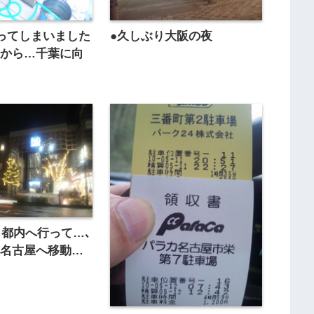
ってしまいました
●久しぶり大阪の夜
寺から…千葉に向
。
､都内へ行って…､
に名古屋へ移動…