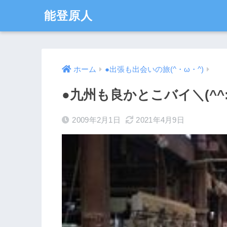
能登原人
ホーム
●出張も出会いの旅(^・ω・^)
●九州も良かとこバイ＼(^^:
2009年2月1日
2021年4月9日