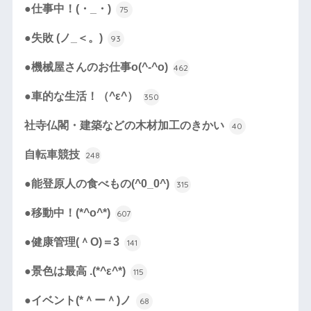
●仕事中！(・_・)
75
●失敗 (ノ_＜。)
93
●機械屋さんのお仕事o(^-^o)
462
●車的な生活！（^ε^）
350
社寺仏閣・建築などの木材加工のきかい
40
自転車競技
248
●能登原人の食べもの(^0_0^)
315
●移動中！(*^o^*)
607
●健康管理(＾O)＝3
141
●景色は最高 .(*^ε^*)
115
●イベント(*＾ー＾)ノ
68