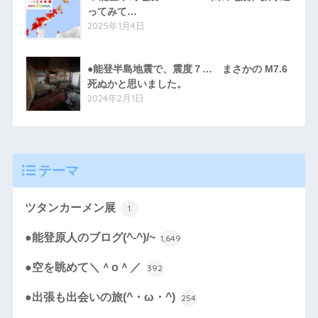
ってみて…
2025年1月4日
●能登半島地震で、震度７… まさかの M7.6
死ぬかと思いました。
2024年2月1日
テーマ
ツタンカーメン展
1
●能登原人のブログ(^-^)/~
1,649
●空を眺めて＼＾o＾／
392
●出張も出会いの旅(^・ω・^)
254