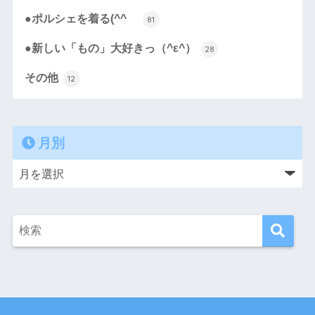
●ポルシェを着る(^^ゞ
81
●新しい「もの」大好きっ（^ε^）
28
その他
12
月別