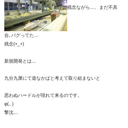
残念ながら…、まだ不具
合､バグってた…
残念(+_+)
新規開発とは…
九分九厘にて道なかばと考えて取り組まないと
思わぬハードルが現れて来るのです。
φ(.. )
撃沈…