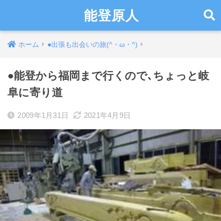
能登原人
ホーム
●出張も出会いの旅(^・ω・^)
●能登から福岡まで行くので､ちょっと岐
阜に寄り道
2009年1月31日
2021年4月9日