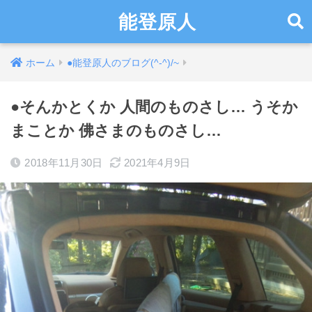
能登原人
ホーム
●能登原人のブログ(^-^)/~
●そんかとくか 人間のものさし… うそか
まことか 佛さまのものさし…
2018年11月30日
2021年4月9日