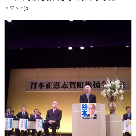
＾▽＾〃)o