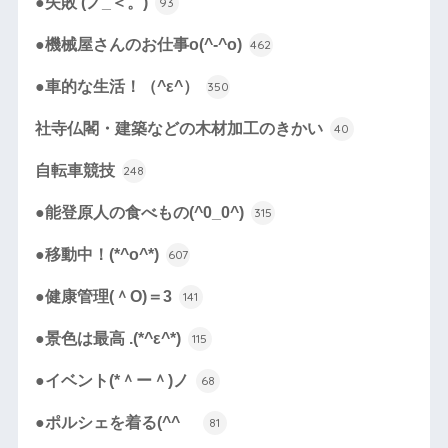
●失敗 (ノ_＜。)
93
●機械屋さんのお仕事o(^-^o)
462
●車的な生活！（^ε^）
350
社寺仏閣・建築などの木材加工のきかい
40
自転車競技
248
●能登原人の食べもの(^0_0^)
315
●移動中！(*^o^*)
607
●健康管理(＾O)＝3
141
●景色は最高 .(*^ε^*)
115
●イベント(*＾ー＾)ノ
68
●ポルシェを着る(^^ゞ
81