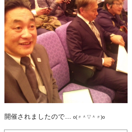
開催されましたので…
o(〃＾▽＾〃)o