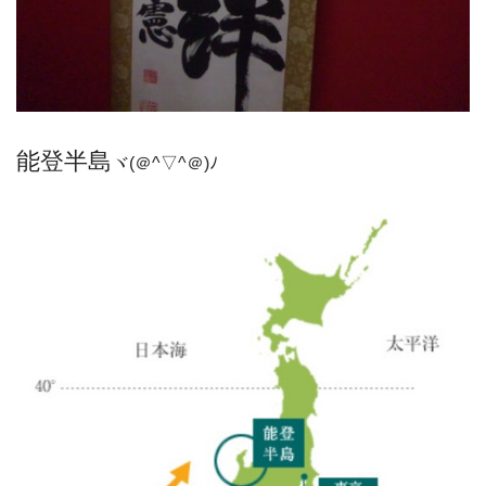
能登半島
ヾ(＠^▽^＠)ﾉ