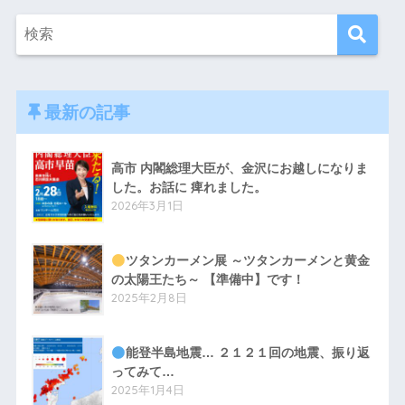
最新の記事
高市 内閣総理大臣が、金沢にお越しになりま
した。お話に 痺れました。
2026年3月1日
ツタンカーメン展 ～ツタンカーメンと黄金
の太陽王たち～ 【準備中】です！
2025年2月8日
能登半島地震… ２１２１回の地震、振り返
ってみて…
2025年1月4日