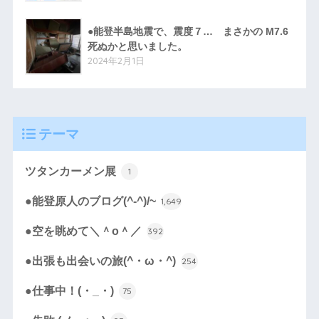
●能登半島地震で、震度７… まさかの M7.6
死ぬかと思いました。
2024年2月1日
テーマ
ツタンカーメン展
1
●能登原人のブログ(^-^)/~
1,649
●空を眺めて＼＾o＾／
392
●出張も出会いの旅(^・ω・^)
254
●仕事中！(・_・)
75