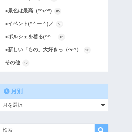
●景色は最高 .(*^ε^*)
115
●イベント(*＾ー＾)ノ
68
●ポルシェを着る(^^ゞ
81
●新しい「もの」大好きっ（^ε^）
28
その他
12
月別