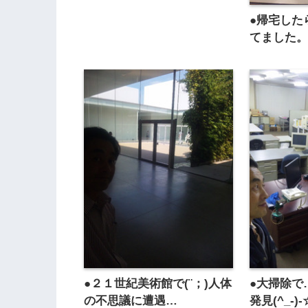
●帰宅した
てました。o(
●２１世紀美術館で(¨；)人体
●大掃除で
の不思議に遭遇…
発見(^_-)-