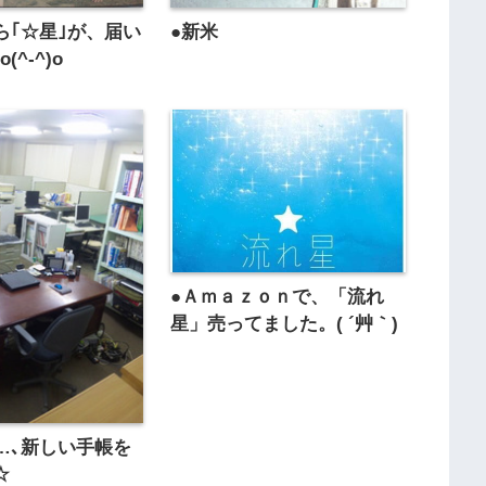
ら｢☆星｣が、届い
●新米
^-^)o
●Ａｍａｚｏｎで、「流れ
星」売ってました。( ´艸｀)
…､新しい手帳を
☆