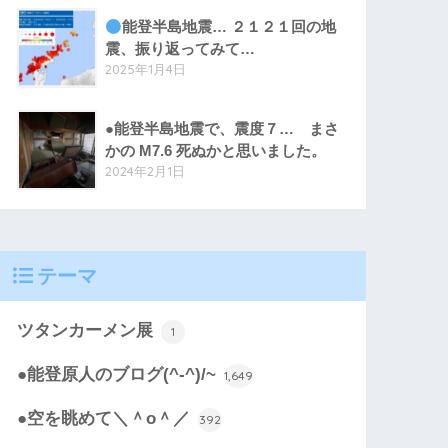
能登半島地震… ２１２１回の地
震、振り返ってみて…
2025年1月4日
●能登半島地震で、震度７… まさ
かの M7.6 死ぬかと思いました。
2024年2月1日
テーマ
ツタンカーメン展
1
●能登原人のブログ(^-^)/~
1,649
●空を眺めて＼＾o＾／
392