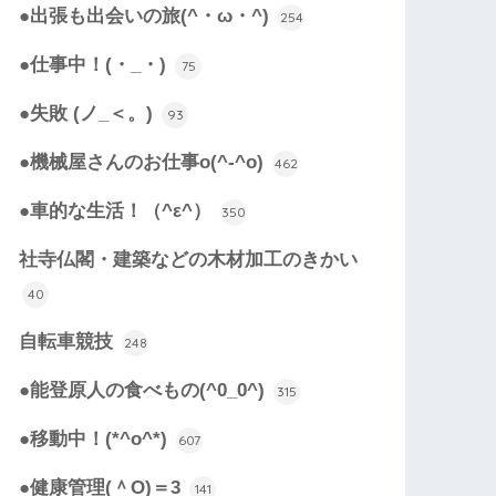
●出張も出会いの旅(^・ω・^)
254
●仕事中！(・_・)
75
●失敗 (ノ_＜。)
93
●機械屋さんのお仕事o(^-^o)
462
●車的な生活！（^ε^）
350
社寺仏閣・建築などの木材加工のきかい
40
自転車競技
248
●能登原人の食べもの(^0_0^)
315
●移動中！(*^o^*)
607
●健康管理(＾O)＝3
141