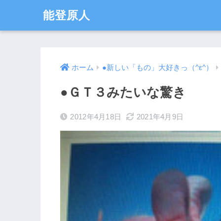
能登原人
ホーム
●新しい「もの」大好きっ（^ε^）
●ＧＴ３みたいな驚き
2012年4月18日
2021年4月9日