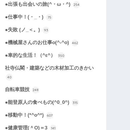
●出張も出会いの旅(^・ω・^)
254
●仕事中！(・_・)
75
●失敗 (ノ_＜。)
93
●機械屋さんのお仕事o(^-^o)
462
●車的な生活！（^ε^）
350
社寺仏閣・建築などの木材加工のきかい
40
自転車競技
248
●能登原人の食べもの(^0_0^)
315
●移動中！(*^o^*)
607
●健康管理(＾O)＝3
141