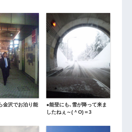
ら金沢でお泊り能
●能登にも､雪が降って来ま
したねぇ～(＾O)＝3