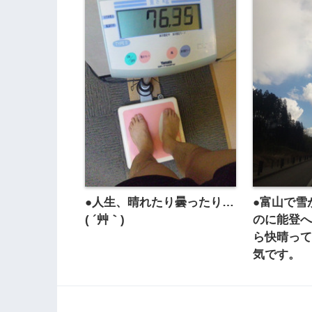
●人生、晴れたり曇ったり…
●富山で雪
( ´艸｀)
のに能登
ら快晴っ
気です。