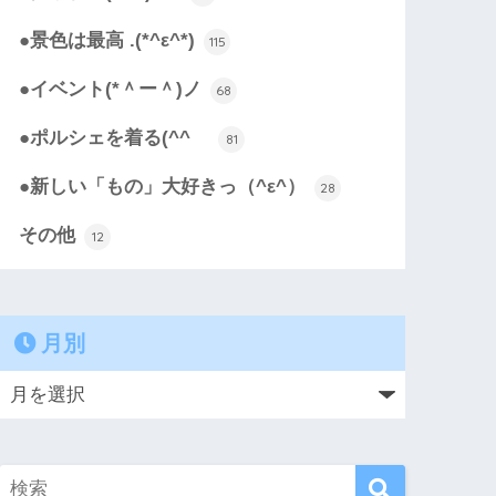
●景色は最高 .(*^ε^*)
115
●イベント(*＾ー＾)ノ
68
●ポルシェを着る(^^ゞ
81
●新しい「もの」大好きっ（^ε^）
28
その他
12
月別