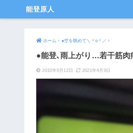
能登原人
ホーム
●空を眺めて＼＾o＾／
●能登､雨上がり…若干筋肉
2010年9月12日
2021年4月9日