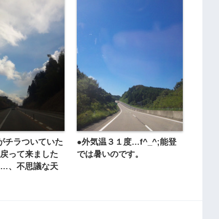
がチラついていた
●外気温３１度…f^_^;能登
へ戻って来ました
では暑いのです。
て…、不思議な天