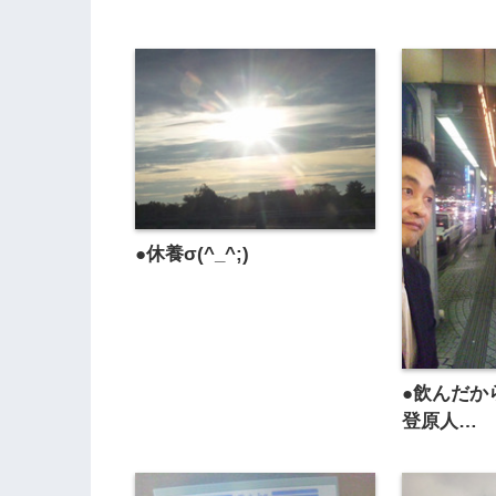
●休養σ(^_^;)
●飲んだか
登原人…