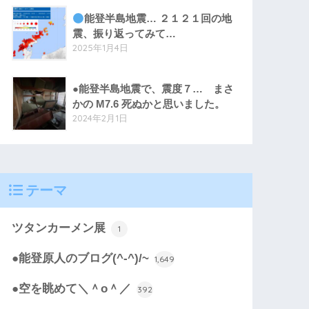
能登半島地震… ２１２１回の地
震、振り返ってみて…
2025年1月4日
●能登半島地震で、震度７… まさ
かの M7.6 死ぬかと思いました。
2024年2月1日
テーマ
ツタンカーメン展
1
●能登原人のブログ(^-^)/~
1,649
●空を眺めて＼＾o＾／
392