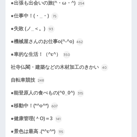
●出張も出会いの旅(^・ω・^)
254
●仕事中！(・_・)
75
●失敗 (ノ_＜。)
93
●機械屋さんのお仕事o(^-^o)
462
●車的な生活！（^ε^）
350
社寺仏閣・建築などの木材加工のきかい
40
自転車競技
248
●能登原人の食べもの(^0_0^)
315
●移動中！(*^o^*)
607
●健康管理(＾O)＝3
141
●景色は最高 .(*^ε^*)
115