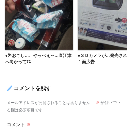
●岩おこし…、やっべぇ～…直江津
●３Ｄカメラが…発売さ
へ向かってﾏｽ
１面広告
コメントを残す
メールアドレスが公開されることはありません。
※
が付いてい
る欄は必須項目です
コメント
※