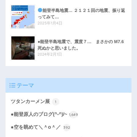
能登半島地震… ２１２１回の地震、振り返
ってみて…
2025年1月4日
●能登半島地震で、震度７… まさかの M7.6
死ぬかと思いました。
2024年2月1日
テーマ
ツタンカーメン展
1
●能登原人のブログ(^-^)/~
1,649
●空を眺めて＼＾o＾／
392