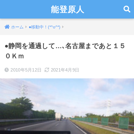
能登原人
ホーム
●移動中！(*^o^*)
●静岡を通過して…､名古屋まであと１５
０Ｋｍ
2010年5月12日
2021年4月9日