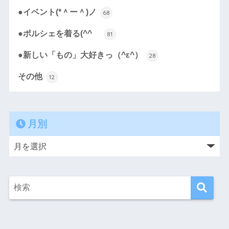
●イベント(*＾ー＾)ノ
68
●ポルシェを着る(^^ゞ
81
●新しい「もの」大好きっ（^ε^）
28
その他
12
月別