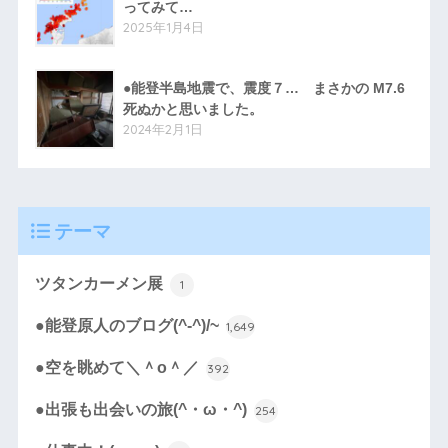
ってみて…
2025年1月4日
●能登半島地震で、震度７… まさかの M7.6
死ぬかと思いました。
2024年2月1日
テーマ
ツタンカーメン展
1
●能登原人のブログ(^-^)/~
1,649
●空を眺めて＼＾o＾／
392
●出張も出会いの旅(^・ω・^)
254