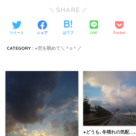
SHARE
LINE
ツイート
シェア
はてブ
Pocket
CATEGORY :
●空を眺めて＼＾o＾／
●どうも､冬晴れの気配…