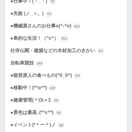
●仕事中！(・_・)
75
●失敗 (ノ_＜。)
93
●機械屋さんのお仕事o(^-^o)
462
●車的な生活！（^ε^）
350
社寺仏閣・建築などの木材加工のきかい
40
自転車競技
248
●能登原人の食べもの(^0_0^)
315
●移動中！(*^o^*)
607
●健康管理(＾O)＝3
141
●景色は最高 .(*^ε^*)
115
●イベント(*＾ー＾)ノ
68