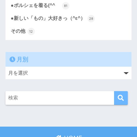
●ポルシェを着る(^^ゞ
81
●新しい「もの」大好きっ（^ε^）
28
その他
12
月別