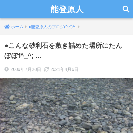
能登原人
ホーム
●能登原人のブログ(^-^)/~
●こんな砂利石を敷き詰めた場所にたん
ぽぽf^_^; …
2009年7月20日
2021年4月9日