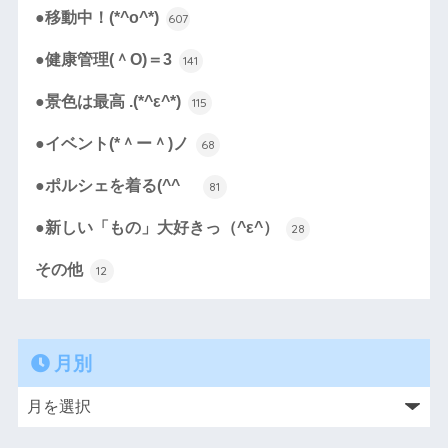
●移動中！(*^o^*)
607
●健康管理(＾O)＝3
141
●景色は最高 .(*^ε^*)
115
●イベント(*＾ー＾)ノ
68
●ポルシェを着る(^^ゞ
81
●新しい「もの」大好きっ（^ε^）
28
その他
12
月別