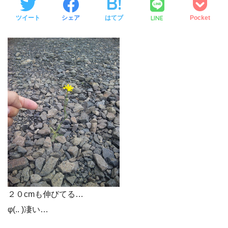
LINE
ツイート
シェア
はてブ
Pocket
２０cmも伸びてる…
φ(.. )凄い…