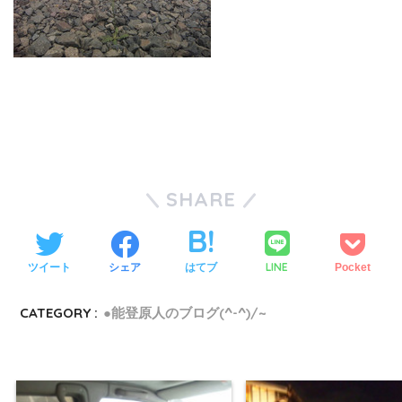
SHARE
LINE
ツイート
シェア
はてブ
Pocket
CATEGORY :
●能登原人のブログ(^-^)/~