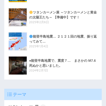
ツタンカーメン展 ～ツタンカーメンと黄金
の太陽王たち～ 【準備中】です！
2025年2月8日
能登半島地震… ２１２１回の地震、振り返
ってみて…
2025年1月4日
●能登半島地震で、震度７… まさかの M7.6
死ぬかと思いました。
2024年2月1日
テーマ