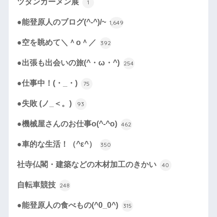
ツタンカーメン展
1
●能登原人のブログ(^-^)/~
1,649
●空を眺めて＼＾o＾／
392
●出張も出会いの旅(^・ω・^)
254
●仕事中！(・_・)
75
●失敗 (ノ_＜。)
93
●機械屋さんのお仕事o(^-^o)
462
●車的な生活！（^ε^）
350
社寺仏閣・建築などの木材加工のきかい
40
自転車競技
248
●能登原人の食べもの(^0_0^)
315