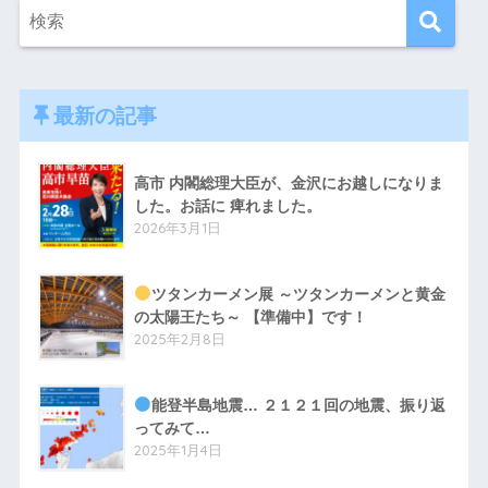
最新の記事
高市 内閣総理大臣が、金沢にお越しになりま
した。お話に 痺れました。
2026年3月1日
ツタンカーメン展 ～ツタンカーメンと黄金
の太陽王たち～ 【準備中】です！
2025年2月8日
能登半島地震… ２１２１回の地震、振り返
ってみて…
2025年1月4日