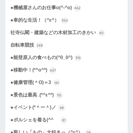
●機械屋さんのお仕事o(^-^o)
462
●車的な生活！（^ε^）
350
社寺仏閣・建築などの木材加工のきかい
40
自転車競技
248
●能登原人の食べもの(^0_0^)
315
●移動中！(*^o^*)
607
●健康管理(＾O)＝3
141
●景色は最高 .(*^ε^*)
115
●イベント(*＾ー＾)ノ
68
●ポルシェを着る(^^ゞ
81
●新しい「もの」大好きっ（^ε^）
28