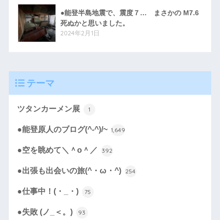
●能登半島地震で、震度７… まさかの M7.6
死ぬかと思いました。
2024年2月1日
テーマ
ツタンカーメン展
1
●能登原人のブログ(^-^)/~
1,649
●空を眺めて＼＾o＾／
392
●出張も出会いの旅(^・ω・^)
254
●仕事中！(・_・)
75
●失敗 (ノ_＜。)
93