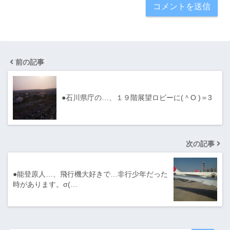
前の記事
●石川県庁の…、１９階展望ロビーに(＾O )＝3
次の記事
●能登原人…、飛行機大好きで…非行少年だった
時があります。σ(…