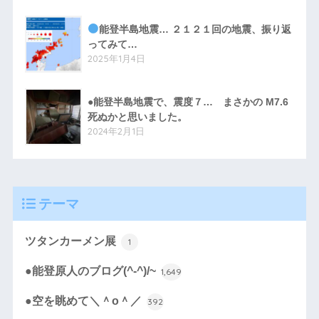
能登半島地震… ２１２１回の地震、振り返
ってみて…
2025年1月4日
●能登半島地震で、震度７… まさかの M7.6
死ぬかと思いました。
2024年2月1日
テーマ
ツタンカーメン展
1
●能登原人のブログ(^-^)/~
1,649
●空を眺めて＼＾o＾／
392