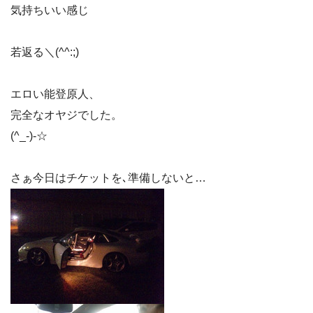
気持ちいい感じ
若返る＼(^^:;)
エロい能登原人、
完全なオヤジでした。
(^_-)-☆
さぁ今日はチケットを､準備しないと…