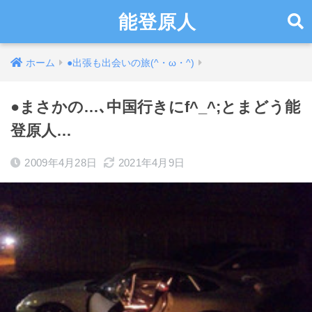
能登原人
ホーム
●出張も出会いの旅(^・ω・^)
●まさかの…､中国行きにf^_^;とまどう能
登原人…
2009年4月28日
2021年4月9日