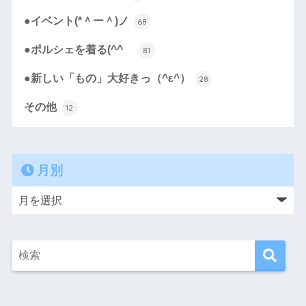
●イベント(*＾ー＾)ノ
68
●ポルシェを着る(^^ゞ
81
●新しい「もの」大好きっ（^ε^）
28
その他
12
月別