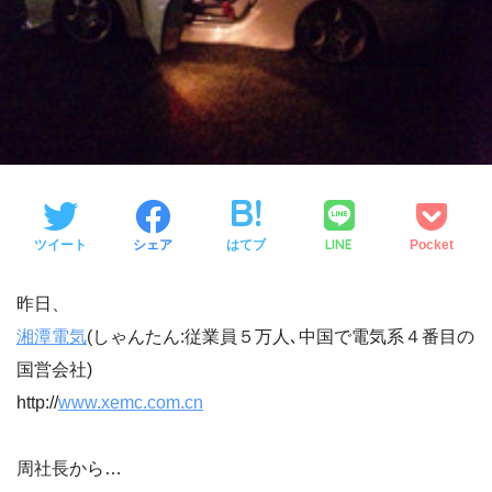
LINE
ツイート
シェア
はてブ
Pocket
昨日、
湘潭電気
(しゃんたん:従業員５万人､中国で電気系４番目の
国営会社)
http://
www.xemc.com.cn
周社長から…