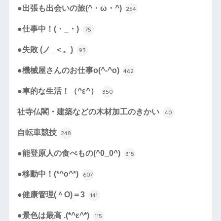
●出張も出会いの旅(^・ω・^)
254
●仕事中！(・_・)
75
●失敗 (ノ_＜。)
93
●機械屋さんのお仕事o(^-^o)
462
●車的な生活！（^ε^）
350
社寺仏閣・建築などの木材加工のきかい
40
自転車競技
248
●能登原人の食べもの(^0_0^)
315
●移動中！(*^o^*)
607
●健康管理(＾O)＝3
141
●景色は最高 .(*^ε^*)
115