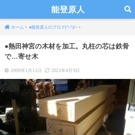
能登原人
ホーム
●能登原人のブログ(^-^)/~
●熱田神宮の木材を加工。丸柱の芯は鉄骨
で…寄せ木
2009年1月11日
2021年4月9日