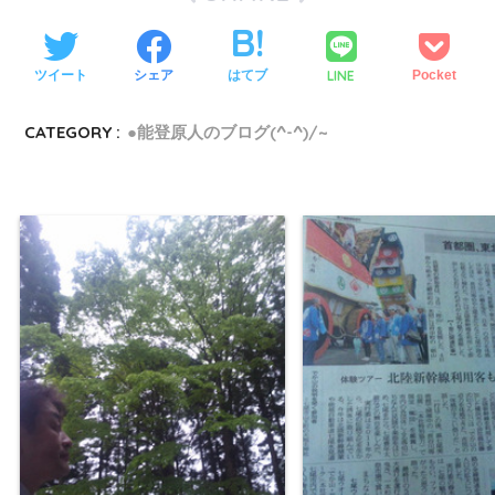
LINE
ツイート
シェア
はてブ
Pocket
CATEGORY :
●能登原人のブログ(^-^)/~