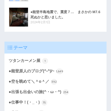
●能登半島地震で、震度７… まさかの M7.6
死ぬかと思いました。
2024年2月1日
テーマ
ツタンカーメン展
1
●能登原人のブログ(^-^)/~
1,649
●空を眺めて＼＾o＾／
392
●出張も出会いの旅(^・ω・^)
254
●仕事中！(・_・)
75