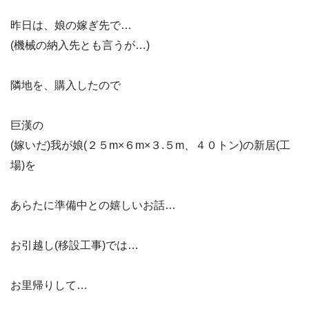
昨日は、娘の嫁ぎ先で…
(機械の納入先とも言うが…)
隣地を、購入したので
巨漢の
(嫁いだ)我が娘(２５m×６m×３.５m、４０トン)の新居(工
場)を
あらたに準備中との嬉しいお話…
お引越し(移設工事)では…
お里帰りして…