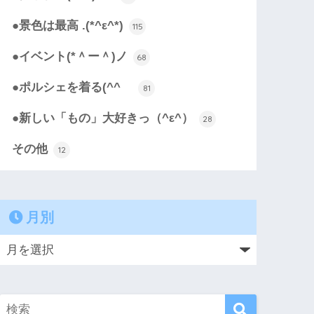
●景色は最高 .(*^ε^*)
115
●イベント(*＾ー＾)ノ
68
●ポルシェを着る(^^ゞ
81
●新しい「もの」大好きっ（^ε^）
28
その他
12
月別