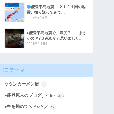
能登半島地震… ２１２１回の地
震、振り返ってみて…
2025年1月4日
●能登半島地震で、震度７… まさ
かの M7.6 死ぬかと思いました。
2024年2月1日
テーマ
ツタンカーメン展
1
●能登原人のブログ(^-^)/~
1,649
●空を眺めて＼＾o＾／
392