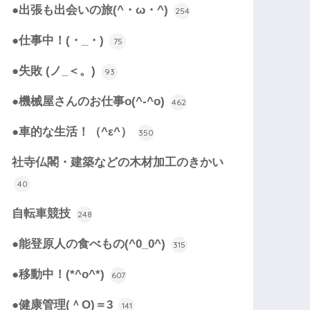
●出張も出会いの旅(^・ω・^)
254
●仕事中！(・_・)
75
●失敗 (ノ_＜。)
93
●機械屋さんのお仕事o(^-^o)
462
●車的な生活！（^ε^）
350
社寺仏閣・建築などの木材加工のきかい
40
自転車競技
248
●能登原人の食べもの(^0_0^)
315
●移動中！(*^o^*)
607
●健康管理(＾O)＝3
141