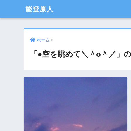
能登原人
ホーム
「●空を眺めて＼＾o＾／」