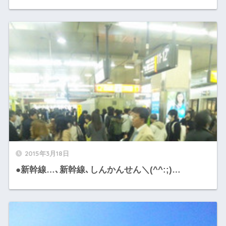
2015年3月18日
●新幹線…､新幹線､しんかんせん＼(^^:;)…