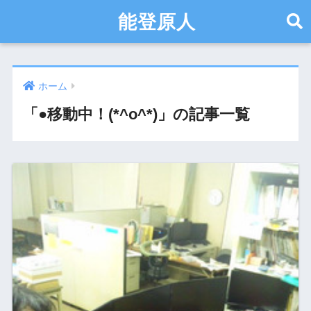
能登原人
ホーム
「●移動中！(*^o^*)」の記事一覧