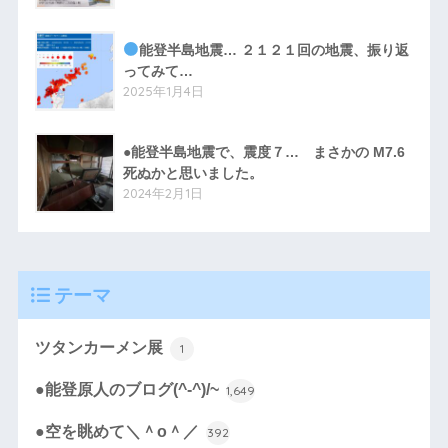
能登半島地震… ２１２１回の地震、振り返
ってみて…
2025年1月4日
●能登半島地震で、震度７… まさかの M7.6
死ぬかと思いました。
2024年2月1日
テーマ
ツタンカーメン展
1
●能登原人のブログ(^-^)/~
1,649
●空を眺めて＼＾o＾／
392