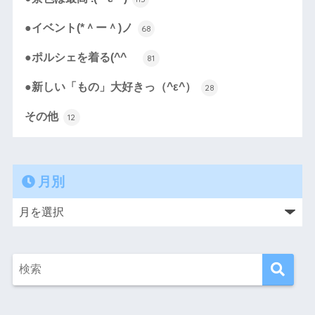
●イベント(*＾ー＾)ノ
68
●ポルシェを着る(^^ゞ
81
●新しい「もの」大好きっ（^ε^）
28
その他
12
月別