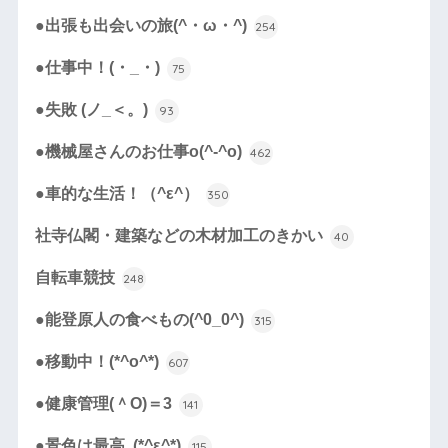
●出張も出会いの旅(^・ω・^)
254
●仕事中！(・_・)
75
●失敗 (ノ_＜。)
93
●機械屋さんのお仕事o(^-^o)
462
●車的な生活！（^ε^）
350
社寺仏閣・建築などの木材加工のきかい
40
自転車競技
248
●能登原人の食べもの(^0_0^)
315
●移動中！(*^o^*)
607
●健康管理(＾O)＝3
141
●景色は最高 .(*^ε^*)
115