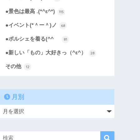
●景色は最高 .(*^ε^*)
115
●イベント(*＾ー＾)ノ
68
●ポルシェを着る(^^ゞ
81
●新しい「もの」大好きっ（^ε^）
28
その他
12
月別