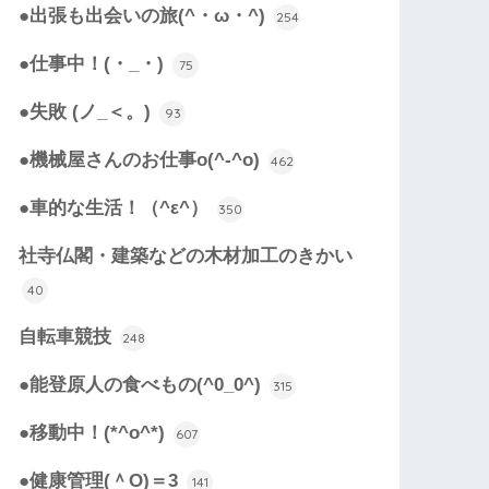
●出張も出会いの旅(^・ω・^)
254
●仕事中！(・_・)
75
●失敗 (ノ_＜。)
93
●機械屋さんのお仕事o(^-^o)
462
●車的な生活！（^ε^）
350
社寺仏閣・建築などの木材加工のきかい
40
自転車競技
248
●能登原人の食べもの(^0_0^)
315
●移動中！(*^o^*)
607
●健康管理(＾O)＝3
141