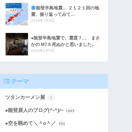
能登半島地震… ２１２１回の地
震、振り返ってみて…
2025年1月4日
●能登半島地震で、震度７… まさ
かの M7.6 死ぬかと思いました。
2024年2月1日
テーマ
ツタンカーメン展
1
●能登原人のブログ(^-^)/~
1,649
●空を眺めて＼＾o＾／
392