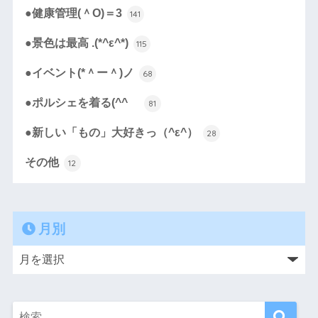
●健康管理(＾O)＝3
141
●景色は最高 .(*^ε^*)
115
●イベント(*＾ー＾)ノ
68
●ポルシェを着る(^^ゞ
81
●新しい「もの」大好きっ（^ε^）
28
その他
12
月別