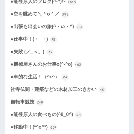
●能登原人のブログ(^-^)/~
1,649
●空を眺めて＼＾o＾／
392
●出張も出会いの旅(^・ω・^)
254
●仕事中！(・_・)
75
●失敗 (ノ_＜。)
93
●機械屋さんのお仕事o(^-^o)
462
●車的な生活！（^ε^）
350
社寺仏閣・建築などの木材加工のきかい
40
自転車競技
248
●能登原人の食べもの(^0_0^)
315
●移動中！(*^o^*)
607