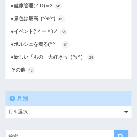
●健康管理(＾O)＝3
141
●景色は最高 .(*^ε^*)
115
●イベント(*＾ー＾)ノ
68
●ポルシェを着る(^^ゞ
81
●新しい「もの」大好きっ（^ε^）
28
その他
12
月別