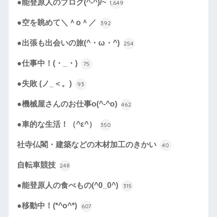
●能登原人のブログ(^-^)/~
1,649
●空を眺めて＼＾o＾／
392
●出張も出会いの旅(^・ω・^)
254
●仕事中！(・_・)
75
●失敗 (ノ_＜。)
93
●機械屋さんのお仕事o(^-^o)
462
●車的な生活！（^ε^）
350
社寺仏閣・建築などの木材加工のきかい
40
自転車競技
248
●能登原人の食べもの(^0_0^)
315
●移動中！(*^o^*)
607