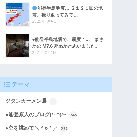
能登半島地震… ２１２１回の地
震、振り返ってみて…
2025年1月4日
●能登半島地震で、震度７… まさ
かの M7.6 死ぬかと思いました。
2024年2月1日
テーマ
ツタンカーメン展
1
●能登原人のブログ(^-^)/~
1,649
●空を眺めて＼＾o＾／
392