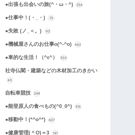
●出張も出会いの旅(^・ω・^)
254
●仕事中！(・_・)
75
●失敗 (ノ_＜。)
93
●機械屋さんのお仕事o(^-^o)
462
●車的な生活！（^ε^）
350
社寺仏閣・建築などの木材加工のきかい
40
自転車競技
248
●能登原人の食べもの(^0_0^)
315
●移動中！(*^o^*)
607
●健康管理(＾O)＝3
141