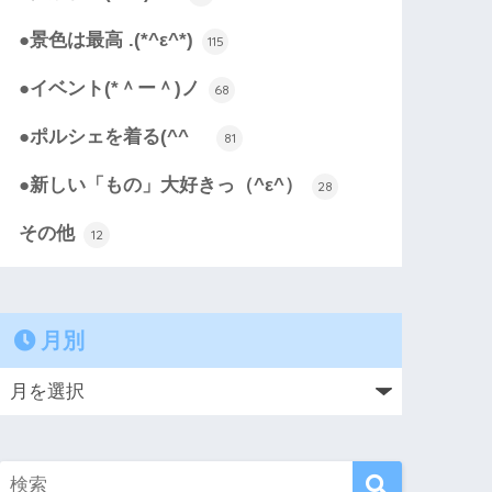
●景色は最高 .(*^ε^*)
115
●イベント(*＾ー＾)ノ
68
●ポルシェを着る(^^ゞ
81
●新しい「もの」大好きっ（^ε^）
28
その他
12
月別